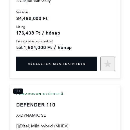
Carpathian Grey
vásárlás
34,492,000 Ft
lízing
176,408 Ft / hónap
feliratkozás konstrukció
től 1,524,000 Ft / hónap
RÉSZLETEK MEGTEKINTÉSE
ÚJ
HAMAROSAN ELÉRHETŐ
DEFENDER 110
X-DYNAMIC SE
Dízel, Mild hybrid (MHEV)