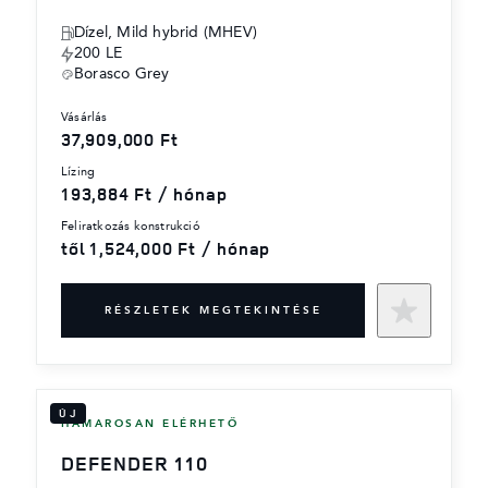
Dízel, Mild hybrid (MHEV)
200 LE
Borasco Grey
vásárlás
37,909,000 Ft
lízing
193,884 Ft / hónap
feliratkozás konstrukció
től 1,524,000 Ft / hónap
RÉSZLETEK MEGTEKINTÉSE
ÚJ
HAMAROSAN ELÉRHETŐ
DEFENDER 110