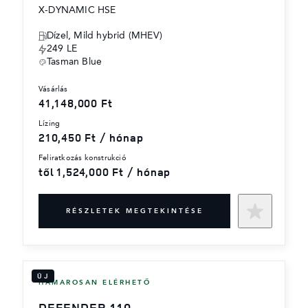
X-DYNAMIC HSE
Dízel, Mild hybrid (MHEV)
249 LE
Tasman Blue
vásárlás
41,148,000 Ft
lízing
210,450 Ft / hónap
feliratkozás konstrukció
től 1,524,000 Ft / hónap
RÉSZLETEK MEGTEKINTÉSE
ÚJ
HAMAROSAN ELÉRHETŐ
DEFENDER 110