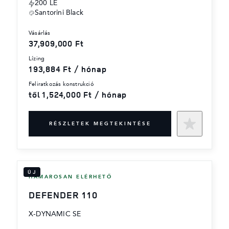
200 LE
Santorini Black
vásárlás
37,909,000 Ft
lízing
193,884 Ft / hónap
feliratkozás konstrukció
től 1,524,000 Ft / hónap
RÉSZLETEK MEGTEKINTÉSE
ÚJ
HAMAROSAN ELÉRHETŐ
DEFENDER 110
X-DYNAMIC SE