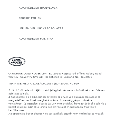
ADATVÉDELMI IRÁNYELVEK
COOKIE POLICY
LÉPJEN VELÜNK KAPCSOLATBA
ADATVÉDELMI POLITIKA
© JAGUAR LAND ROVER LIMITED 2026: Registered office: Abbey Road,
Whitley, Coventry CV3 4LF. Registered in England No: 1672070
TEKINTSE MEG A SZABÁLYOZÁST (EU) 2020/740 PDF
Az itt közölt adatok tájékoztató jellegűek, és nem minősülnek szerződéses
ajánlattételnek.
A fogyasztási és a kibocsátási értékek az érvényes európai előírásoknak
megfelelően kerültek meghatározásra. A személygépjárművekre
vonatkozó, új vizsgálati eljárás (WLTP menetciklus) bevezetésével a jelenleg
közölt műszaki adatok a jármű regisztrációját megelőzően frissítésre
kerülhetnek
Az opcionális berendezések és tartozékok egyéb nem technikai tényezők