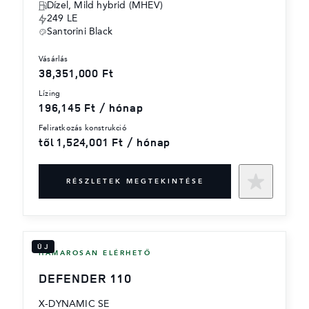
Dízel, Mild hybrid (MHEV)
249 LE
Santorini Black
vásárlás
38,351,000 Ft
lízing
196,145 Ft / hónap
feliratkozás konstrukció
től 1,524,001 Ft / hónap
RÉSZLETEK MEGTEKINTÉSE
ÚJ
HAMAROSAN ELÉRHETŐ
DEFENDER 110
X-DYNAMIC SE