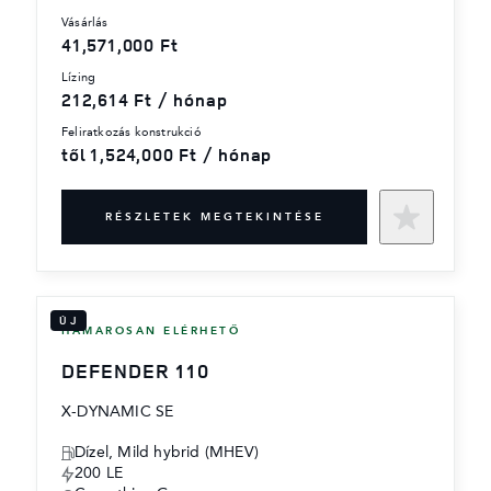
vásárlás
41,571,000 Ft
lízing
212,614 Ft / hónap
feliratkozás konstrukció
től 1,524,000 Ft / hónap
RÉSZLETEK MEGTEKINTÉSE
ÚJ
HAMAROSAN ELÉRHETŐ
DEFENDER 110
X-DYNAMIC SE
Dízel, Mild hybrid (MHEV)
200 LE