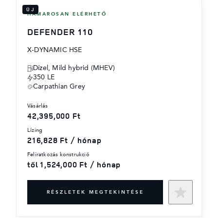
ÚJ
HAMAROSAN ELÉRHETŐ
DEFENDER 110
X-DYNAMIC HSE
Dízel, Mild hybrid (MHEV)
350 LE
Carpathian Grey
vásárlás
42,395,000 Ft
lízing
216,828 Ft / hónap
feliratkozás konstrukció
től 1,524,000 Ft / hónap
RÉSZLETEK MEGTEKINTÉSE