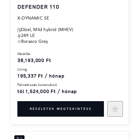
DEFENDER 110
X-DYNAMIC SE
Dízel, Mild hybrid (MHEV)
249 LE
Borasco Grey
vásárlás
38,193,000 Ft
lízing
195,337 Ft / hónap
feliratkozás konstrukció
től 1,524,000 Ft / hónap
RÉSZLETEK MEGTEKINTÉSE
ÚJ