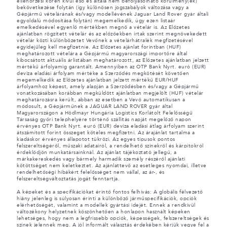
ellenőrzési körén kívül eső és általa nem befolyásolható körülmény(ek)
bekövetkezése folytán (így különösen jogszabályok változása vagy a
Gépjármű vételárának és/vagy modellévének Jaguar Land Rover gyár általi
egyoldalú módosítása folytán) megemelkedik, úgy ezen listaár
emelkedésével egyenlő mértékben megnő a vételár is. Az Előzetes
ajánlatban rögzített vételár és az előzőekben írtak szerint megnövekedett
vételár közti különbözetet Vevőnek a vételárhátralék megfizetésével
egyidejűleg kell megfizetnie. Az Előzetes ajánlat forintban (HUF)
meghatározott vételára a Gépjármű magyarországi importőre által
kibocsátott aktuális árlistában meghatározott, az Előzetes ajánlatban jelzett
mértékű árfolyamig garantált. Amennyiben az OTP Bank Nyrt. euró (EUR)
deviza eladási árfolyam mértéke a Szerződés megkötését követően
megemelkedik az Előzetes ajánlatban jelzett mértékű EUR/HUF
árfolyamhoz képest, amely alapján a Szerződésben és/vagy a Gépjármű
vonatkozásában korábban megküldött ajánlatban megjelölt (HUF) vételár
meghatározásra került, abban az esetben a Vevő automatikusan a
módosult, a Gépjárműnek a JAGUAR LAND ROVER gyár által
Magyarországon a Hödlmayr Hungária Logistics Korlátolt Felelősségű
Társaság győri telephelyére történő szállítás napját megelőző napon
érvényes OTP Bank Nyrt. euró (EUR) deviza eladási átlag árfolyam szerint
átszámított forint összeget köteles megfizetni. Az árajánlat tartalma a
kiadáskor érvényes állapotot tükrözi. Az egyes típusok pontos
felszereltségéről, műszaki adatairól, a rendelhető színekről és kárpitokról
érdeklődjön munkatársainknál. Az ajánlat tájékoztató jellegű, a
márkakereskedés vagy bármely harmadik személy részéről ajánlati
kötöttséget nem keletkeztet. Az ajánlattevő az esetleges nyomdai, illetve
rendelhetőségi hibákért felelősséget nem vállal, az ár-, és
felszereltségváltoztatás jogát fenntartja.
A képeket és a specifikációkat érintő fontos felhívás: A globális félvezető
hiány jelenleg is súlyosan érinti a különböző járműspecifikációk, opciók
elérhetőségét, valamint a modellek gyártási idejét. Ennek a rendkívül
változékony helyzetnek köszönhetően a honlapon használt képeken
lehetséges, hogy nem a legfrissebb opciók, képességek, felszereltségek és
színek jelennek meg. A jól informált választás érdekében kérjük vegye fel a