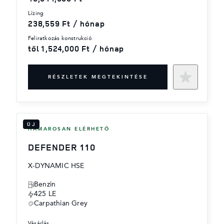
lízing
238,559 Ft / hónap
feliratkozás konstrukció
től 1,524,000 Ft / hónap
RÉSZLETEK MEGTEKINTÉSE
ÚJ
HAMAROSAN ELÉRHETŐ
DEFENDER 110
X-DYNAMIC HSE
Benzin
425 LE
Carpathian Grey
vásárlás