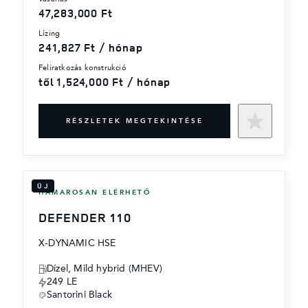
47,283,000 Ft
lízing
241,827 Ft / hónap
feliratkozás konstrukció
től 1,524,000 Ft / hónap
RÉSZLETEK MEGTEKINTÉSE
ÚJ
HAMAROSAN ELÉRHETŐ
DEFENDER 110
X-DYNAMIC HSE
Dízel, Mild hybrid (MHEV)
249 LE
Santorini Black