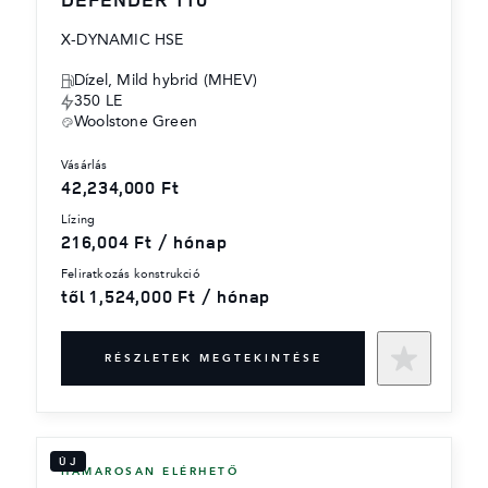
X-DYNAMIC HSE
Dízel, Mild hybrid (MHEV)
350 LE
Woolstone Green
vásárlás
42,234,000 Ft
lízing
216,004 Ft / hónap
feliratkozás konstrukció
től 1,524,000 Ft / hónap
RÉSZLETEK MEGTEKINTÉSE
ÚJ
HAMAROSAN ELÉRHETŐ