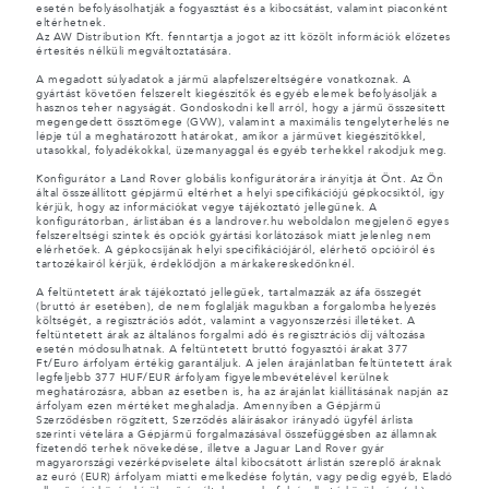
esetén befolyásolhatják a fogyasztást és a kibocsátást, valamint piaconként
eltérhetnek.
Az AW Distribution Kft. fenntartja a jogot az itt közölt információk előzetes
értesítés nélküli megváltoztatására.
A megadott súlyadatok a jármű alapfelszereltségére vonatkoznak. A
gyártást követően felszerelt kiegészítők és egyéb elemek befolyásolják a
hasznos teher nagyságát. Gondoskodni kell arról, hogy a jármű összesített
megengedett össztömege (GVW), valamint a maximális tengelyterhelés ne
lépje túl a meghatározott határokat, amikor a járművet kiegészítőkkel,
utasokkal, folyadékokkal, üzemanyaggal és egyéb terhekkel rakodjuk meg.
Konfigurátor a Land Rover globális konfigurátorára irányítja át Önt. Az Ön
által összeállított gépjármű eltérhet a helyi specifikációjú gépkocsiktól, így
kérjük, hogy az információkat vegye tájékoztató jellegűnek. A
konfigurátorban, árlistában és a landrover.hu weboldalon megjelenő egyes
felszereltségi szintek és opciók gyártási korlátozások miatt jelenleg nem
elérhetőek. A gépkocsijának helyi specifikációjáról, elérhető opcióiról és
tartozékairól kérjük, érdeklődjön a márkakereskedőnknél.
A feltüntetett árak tájékoztató jellegűek, tartalmazzák az áfa összegét
(bruttó ár esetében), de nem foglalják magukban a forgalomba helyezés
költségét, a regisztrációs adót, valamint a vagyonszerzési illetéket. A
feltüntetett árak az általános forgalmi adó és regisztrációs díj változása
esetén módosulhatnak. A feltüntetett bruttó fogyasztói árakat 377
Ft/Euro árfolyam értékig garantáljuk. A jelen árajánlatban feltüntetett árak
legfeljebb 377 HUF/EUR árfolyam figyelembevételével kerülnek
meghatározásra, abban az esetben is, ha az árajánlat kiállításának napján az
árfolyam ezen mértéket meghaladja. Amennyiben a Gépjármű
Szerződésben rögzített, Szerződés aláírásakor irányadó ügyfél árlista
szerinti vételára a Gépjármű forgalmazásával összefüggésben az államnak
fizetendő terhek növekedése, illetve a Jaguar Land Rover gyár
magyarországi vezérképviselete által kibocsátott árlistán szereplő áraknak
az euró (EUR) árfolyam miatti emelkedése folytán, vagy pedig egyéb, Eladó