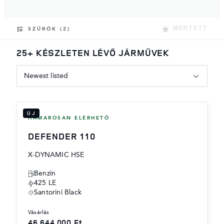
MENTETT
SZŰRŐK (2)
25+ KÉSZLETEN LÉVŐ JÁRMŰVEK
Newest listed
ÚJ
HAMAROSAN ELÉRHETŐ
DEFENDER 110
X-DYNAMIC HSE
Benzin
425 LE
Santorini Black
vásárlás
46,644,000 Ft