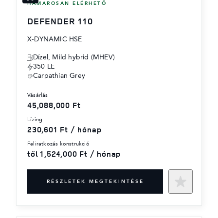
HAMAROSAN ELÉRHETŐ
DEFENDER 110
X-DYNAMIC HSE
Dízel, Mild hybrid (MHEV)
350 LE
Carpathian Grey
vásárlás
45,088,000 Ft
lízing
230,601 Ft / hónap
feliratkozás konstrukció
től 1,524,000 Ft / hónap
RÉSZLETEK MEGTEKINTÉSE