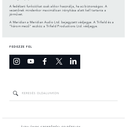
A fedélzeti funkciókat csak akkor használja, ha az biztonságos. A
vezetőnek mindenkor maximálisan irányítása alatt kell tartania a
járművet.
A Meridian a Meridian Audio Ltd. bejegyzett védjegye. A Trifield és a
"három mező" eszköz a Trifield Productions Ltd. védjegye.
FEDEZZE FEL