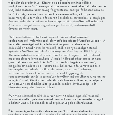
vizsgálatok eredményei. Kizárólag az összehasonlítás céljára
szolgálnak. A valós üzemanyag-fogyasztási adatok eltérőek lehetnek. A
CO
-kibocsátásra, üzemanyag-fogyasztásra, energia-felhasználásra és
2
hatótávolságra vonatkozó adatok a vezetési stílus, a környezeti
körülmények, a terhelés, a felszerelt kerekek és tartozékok, a tényleges
útvonal, valamint az akkumulátor állapota függvényében változhatnak.
A hatótávolságot sorozatgyártású gépkocsival, szabványosított
útvonalon mérik meg.
1
A Pivi és InControl funkciók, opciók, külső féltől származó
szolgáltatások, valamint ezek elérhetősége piactól függően változik. A
helyi elérhetőségekről és a felhasználás pontos feltételeiről
érdeklődjön Land Rover kereskedőjétől. Bizonyos szolgáltatások
igénybe vételéhez megfelelő adatforgalmazásra képes SIM kártyára,
illetve az értékesítő által javasolthoz képest kiegészítő előfizetések
megrendelésére lehet szükség. A mobil hálózati adatkapcsolat nem
garantálható mindenhol. Az InControl technológiára vonatkozó,
megjelenített adatok és illusztrációk, beleértve a folyamatokat és a
képernyőn megjelenő grafikus elemeket, a szoftverfrissítések,
verzióváltások és a kiválasztott opcióktól függő egyéb
rendszer/megjelenítési alternatívák fényében módosulhatnak. Az online
navigáció szolgáltatás használatához előfizetés szükséges, amelyet a
Land Rover kereskedője által javasolt, kezdeti érvényességi időt
követően meg lehet hosszabbítani.
2
A PM2,5 részecskeszűrő és a Nanoe™ X technológia előírásszerű
használat mellett jelentős mértékben csökkentik a kellemetlen szagok,
a baktériumok, kórokozók és allergén anyagok előfordulását.
3
A tisztességes használat elve érvényesül. Egyéves előfizetést