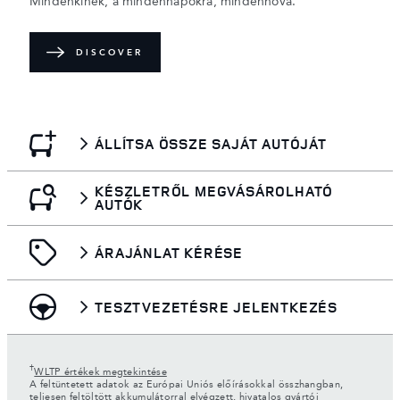
Mindenkinek, a mindennapokra, mindenhova.
DISCOVER
ÁLLÍTSA ÖSSZE SAJÁT AUTÓJÁT
KÉSZLETRŐL MEGVÁSÁROLHATÓ
AUTÓK
ÁRAJÁNLAT KÉRÉSE
TESZTVEZETÉSRE JELENTKEZÉS
†
WLTP értékek megtekintése
A feltüntetett adatok az Európai Uniós előírásokkal összhangban,
teljesen feltöltött akkumulátorral elvégzett, hivatalos gyártói