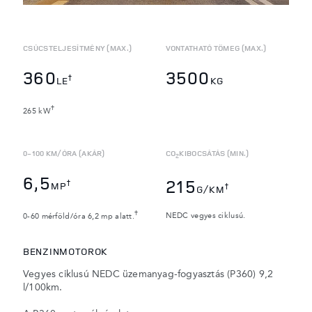
CSÚCSTELJESÍTMÉNY (MAX.)
VONTATHATÓ TÖMEG (MAX.)
360
3500
†
LE
KG
†
265 kW
0-100 KM/ÓRA (AKÁR)
CO
KIBOCSÁTÁS (MIN.)
2
6,5
215
†
MP
†
G/KM
†
NEDC vegyes ciklusú.
0-60 mérföld/óra 6,2 mp alatt.
BENZINMOTOROK
Vegyes ciklusú NEDC üzemanyag-fogyasztás (P360) 9,2
l/100km.