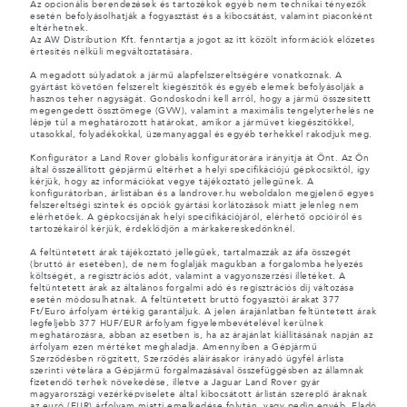
Az opcionális berendezések és tartozékok egyéb nem technikai tényezők
esetén befolyásolhatják a fogyasztást és a kibocsátást, valamint piaconként
eltérhetnek.
Az AW Distribution Kft. fenntartja a jogot az itt közölt információk előzetes
értesítés nélküli megváltoztatására.
A megadott súlyadatok a jármű alapfelszereltségére vonatkoznak. A
gyártást követően felszerelt kiegészítők és egyéb elemek befolyásolják a
hasznos teher nagyságát. Gondoskodni kell arról, hogy a jármű összesített
megengedett össztömege (GVW), valamint a maximális tengelyterhelés ne
lépje túl a meghatározott határokat, amikor a járművet kiegészítőkkel,
utasokkal, folyadékokkal, üzemanyaggal és egyéb terhekkel rakodjuk meg.
Konfigurátor a Land Rover globális konfigurátorára irányítja át Önt. Az Ön
által összeállított gépjármű eltérhet a helyi specifikációjú gépkocsiktól, így
kérjük, hogy az információkat vegye tájékoztató jellegűnek. A
konfigurátorban, árlistában és a landrover.hu weboldalon megjelenő egyes
felszereltségi szintek és opciók gyártási korlátozások miatt jelenleg nem
elérhetőek. A gépkocsijának helyi specifikációjáról, elérhető opcióiról és
tartozékairól kérjük, érdeklődjön a márkakereskedőnknél.
A feltüntetett árak tájékoztató jellegűek, tartalmazzák az áfa összegét
(bruttó ár esetében), de nem foglalják magukban a forgalomba helyezés
költségét, a regisztrációs adót, valamint a vagyonszerzési illetéket. A
feltüntetett árak az általános forgalmi adó és regisztrációs díj változása
esetén módosulhatnak. A feltüntetett bruttó fogyasztói árakat 377
Ft/Euro árfolyam értékig garantáljuk. A jelen árajánlatban feltüntetett árak
legfeljebb 377 HUF/EUR árfolyam figyelembevételével kerülnek
meghatározásra, abban az esetben is, ha az árajánlat kiállításának napján az
árfolyam ezen mértéket meghaladja. Amennyiben a Gépjármű
Szerződésben rögzített, Szerződés aláírásakor irányadó ügyfél árlista
szerinti vételára a Gépjármű forgalmazásával összefüggésben az államnak
fizetendő terhek növekedése, illetve a Jaguar Land Rover gyár
magyarországi vezérképviselete által kibocsátott árlistán szereplő áraknak
az euró (EUR) árfolyam miatti emelkedése folytán, vagy pedig egyéb, Eladó