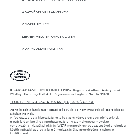
ÁLTALÁNOS SZERZŐDÉSI FELTÉTELEK
ADATVÉDELMI IRÁNYELVEK
COOKIE POLICY
LÉPJEN VELÜNK KAPCSOLATBA
ADATVÉDELMI POLITIKA
© JAGUAR LAND ROVER LIMITED 2026: Registered office: Abbey Road,
Whitley, Coventry CV3 4LF. Registered in England No: 1672070
TEKINTSE MEG A SZABÁLYOZÁST (EU) 2020/740 PDF
Az itt közölt adatok tájékoztató jellegűek, és nem minősülnek szerződéses
ajánlattételnek.
A fogyasztási és a kibocsátási értékek az érvényes európai előírásoknak
megfelelően kerültek meghatározásra. A személygépjárművekre
vonatkozó, új vizsgálati eljárás (WLTP menetciklus) bevezetésével a jelenleg
közölt műszaki adatok a jármű regisztrációját megelőzően frissítésre
kerülhetnek