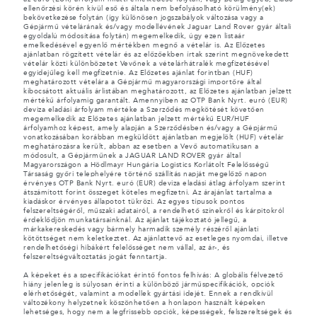
ellenőrzési körén kívül eső és általa nem befolyásolható körülmény(ek)
bekövetkezése folytán (így különösen jogszabályok változása vagy a
Gépjármű vételárának és/vagy modellévének Jaguar Land Rover gyár általi
egyoldalú módosítása folytán) megemelkedik, úgy ezen listaár
emelkedésével egyenlő mértékben megnő a vételár is. Az Előzetes
ajánlatban rögzített vételár és az előzőekben írtak szerint megnövekedett
vételár közti különbözetet Vevőnek a vételárhátralék megfizetésével
egyidejűleg kell megfizetnie. Az Előzetes ajánlat forintban (HUF)
meghatározott vételára a Gépjármű magyarországi importőre által
kibocsátott aktuális árlistában meghatározott, az Előzetes ajánlatban jelzett
mértékű árfolyamig garantált. Amennyiben az OTP Bank Nyrt. euró (EUR)
deviza eladási árfolyam mértéke a Szerződés megkötését követően
megemelkedik az Előzetes ajánlatban jelzett mértékű EUR/HUF
árfolyamhoz képest, amely alapján a Szerződésben és/vagy a Gépjármű
vonatkozásában korábban megküldött ajánlatban megjelölt (HUF) vételár
meghatározásra került, abban az esetben a Vevő automatikusan a
módosult, a Gépjárműnek a JAGUAR LAND ROVER gyár által
Magyarországon a Hödlmayr Hungária Logistics Korlátolt Felelősségű
Társaság győri telephelyére történő szállítás napját megelőző napon
érvényes OTP Bank Nyrt. euró (EUR) deviza eladási átlag árfolyam szerint
átszámított forint összeget köteles megfizetni. Az árajánlat tartalma a
kiadáskor érvényes állapotot tükrözi. Az egyes típusok pontos
felszereltségéről, műszaki adatairól, a rendelhető színekről és kárpitokról
érdeklődjön munkatársainknál. Az ajánlat tájékoztató jellegű, a
márkakereskedés vagy bármely harmadik személy részéről ajánlati
kötöttséget nem keletkeztet. Az ajánlattevő az esetleges nyomdai, illetve
rendelhetőségi hibákért felelősséget nem vállal, az ár-, és
felszereltségváltoztatás jogát fenntartja.
A képeket és a specifikációkat érintő fontos felhívás: A globális félvezető
hiány jelenleg is súlyosan érinti a különböző járműspecifikációk, opciók
elérhetőségét, valamint a modellek gyártási idejét. Ennek a rendkívül
változékony helyzetnek köszönhetően a honlapon használt képeken
lehetséges, hogy nem a legfrissebb opciók, képességek, felszereltségek és