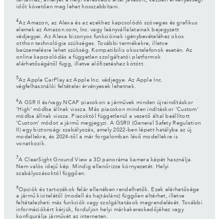
tartalmaz, amelyet a helyi kereskedő által javasolt, kezdeti érvényességi
időt követően meg lehet hosszabbítani.
4
Az Amazon, az Alexa és az ezekhez kapcsolódó szöveges és grafikus
elemek az Amazon.com, Inc. vagy leányvállalatainak bejegyzett
védjegyei. Az Alexa bizonyos funkcióinak igénybevételéhez okos
otthon technológia szükséges. További termékekre, illetve
beüzemelésre lehet szükség. Kompatibilis okostelefonok esetén. Az
online kapcsolódás a független szolgáltatói platformok
elérhetőségétől függ, illetve előfizetéshez kötött.
5
Az Apple CarPlay az Apple Inc. védjegye. Az Apple Inc.
végfelhasználói feltételei érvényesek lehetnek.
6
A GSR II és/vagy NCAP piacokon a járművek minden újraindításkor
'High' módba állnak vissza. Más piacokon minden indításkor 'Custom'
módba állnak vissza. Piacoktól függetlenül a vezető által beállított
'Custom' módot a jármű megjegyzi. A GSRII (General Safety Regulation
II) egy biztonsági szabályozás, amely 2022-ben lépett hatályba az új
modellekre, és 2024-től a már forgalomban lévő modellekre is
vonatkozik.
7
A ClearSight Ground View a 3D panoráma kamera képét használja.
Nem valós idejű kép. Mindig ellenőrizze környezetét. Helyi
szabályozásoktól függően.
‡
Opciók és tartozékok felár ellenében rendelhetők. Ezek elérhetősége
a jármű kivitelétől (modell és hajtáslánc) függően eltérhet, illetve
feltételezheti más funkciók vagy szolgáltatások megrendelését. További
információkért kérjük, forduljon helyi márkakereskedőjéhez vagy
konfigurálja járművét az interneten.