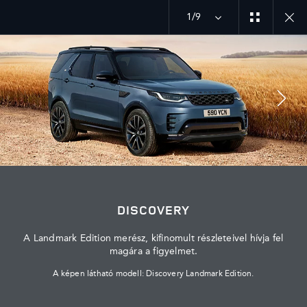
1/9
MENU
FEDEZZE FEL
DISCOVERY
A Landmark Edition merész, kifinomult részleteivel hívja fel
magára a figyelmet.
A képen látható modell: Discovery Landmark Edition.
ÁLTALÁNOS SZERZŐDÉSI FELTÉTELEK