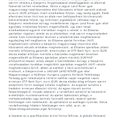
szerinti vételára a Gépjármű forgalmazásával összefüggésben az államnak
fizetendő terhek növekedése, illetve a Jaguar Land Rover gyár
magyarországi vezérképviselete által kibocsátott árlistán szereplő áraknak
az euró (EUR) árfolyam miatti emelkedése folytán, vagy pedig egyéb, Eladó
ellenőrzési körén kívül eső és általa nem befolyásolható körülmény(ek)
bekövetkezése folytán (így különösen jogszabályok változása vagy a
Gépjármű vételárának és/vagy modellévének Jaguar Land Rover gyár általi
egyoldalú módosítása folytán) megemelkedik, úgy ezen listaár
emelkedésével egyenlő mértékben megnő a vételár is. Az Előzetes
ajánlatban rögzített vételár és az előzőekben írtak szerint megnövekedett
vételár közti különbözetet Vevőnek a vételárhátralék megfizetésével
egyidejűleg kell megfizetnie. Az Előzetes ajánlat forintban (HUF)
meghatározott vételára a Gépjármű magyarországi importőre által
kibocsátott aktuális árlistában meghatározott, az Előzetes ajánlatban jelzett
mértékű árfolyamig garantált. Amennyiben az OTP Bank Nyrt. euró (EUR)
deviza eladási árfolyam mértéke a Szerződés megkötését követően
megemelkedik az Előzetes ajánlatban jelzett mértékű EUR/HUF
árfolyamhoz képest, amely alapján a Szerződésben és/vagy a Gépjármű
vonatkozásában korábban megküldött ajánlatban megjelölt (HUF) vételár
meghatározásra került, abban az esetben a Vevő automatikusan a
módosult, a Gépjárműnek a JAGUAR LAND ROVER gyár által
Magyarországon a Hödlmayr Hungária Logistics Korlátolt Felelősségű
Társaság győri telephelyére történő szállítás napját megelőző napon
érvényes OTP Bank Nyrt. euró (EUR) deviza eladási átlag árfolyam szerint
átszámított forint összeget köteles megfizetni. Az árajánlat tartalma a
kiadáskor érvényes állapotot tükrözi. Az egyes típusok pontos
felszereltségéről, műszaki adatairól, a rendelhető színekről és kárpitokról
érdeklődjön munkatársainknál. Az ajánlat tájékoztató jellegű, a
márkakereskedés vagy bármely harmadik személy részéről ajánlati
kötöttséget nem keletkeztet. Az ajánlattevő az esetleges nyomdai, illetve
rendelhetőségi hibákért felelősséget nem vállal, az ár-, és
felszereltségváltoztatás jogát fenntartja.
A képeket és a specifikációkat érintő fontos felhívás: A globális félvezető