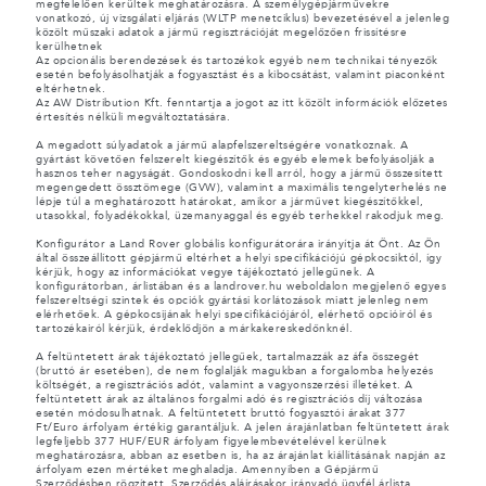
megfelelően kerültek meghatározásra. A személygépjárművekre
vonatkozó, új vizsgálati eljárás (WLTP menetciklus) bevezetésével a jelenleg
közölt műszaki adatok a jármű regisztrációját megelőzően frissítésre
kerülhetnek
Az opcionális berendezések és tartozékok egyéb nem technikai tényezők
esetén befolyásolhatják a fogyasztást és a kibocsátást, valamint piaconként
eltérhetnek.
Az AW Distribution Kft. fenntartja a jogot az itt közölt információk előzetes
értesítés nélküli megváltoztatására.
A megadott súlyadatok a jármű alapfelszereltségére vonatkoznak. A
gyártást követően felszerelt kiegészítők és egyéb elemek befolyásolják a
hasznos teher nagyságát. Gondoskodni kell arról, hogy a jármű összesített
megengedett össztömege (GVW), valamint a maximális tengelyterhelés ne
lépje túl a meghatározott határokat, amikor a járművet kiegészítőkkel,
utasokkal, folyadékokkal, üzemanyaggal és egyéb terhekkel rakodjuk meg.
Konfigurátor a Land Rover globális konfigurátorára irányítja át Önt. Az Ön
által összeállított gépjármű eltérhet a helyi specifikációjú gépkocsiktól, így
kérjük, hogy az információkat vegye tájékoztató jellegűnek. A
konfigurátorban, árlistában és a landrover.hu weboldalon megjelenő egyes
felszereltségi szintek és opciók gyártási korlátozások miatt jelenleg nem
elérhetőek. A gépkocsijának helyi specifikációjáról, elérhető opcióiról és
tartozékairól kérjük, érdeklődjön a márkakereskedőnknél.
A feltüntetett árak tájékoztató jellegűek, tartalmazzák az áfa összegét
(bruttó ár esetében), de nem foglalják magukban a forgalomba helyezés
költségét, a regisztrációs adót, valamint a vagyonszerzési illetéket. A
feltüntetett árak az általános forgalmi adó és regisztrációs díj változása
esetén módosulhatnak. A feltüntetett bruttó fogyasztói árakat 377
Ft/Euro árfolyam értékig garantáljuk. A jelen árajánlatban feltüntetett árak
legfeljebb 377 HUF/EUR árfolyam figyelembevételével kerülnek
meghatározásra, abban az esetben is, ha az árajánlat kiállításának napján az
árfolyam ezen mértéket meghaladja. Amennyiben a Gépjármű
Szerződésben rögzített, Szerződés aláírásakor irányadó ügyfél árlista