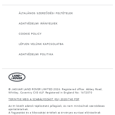
ÁLTALÁNOS SZERZŐDÉSI FELTÉTELEK
ADATVÉDELMI IRÁNYELVEK
COOKIE POLICY
LÉPJEN VELÜNK KAPCSOLATBA
ADATVÉDELMI POLITIKA
© JAGUAR LAND ROVER LIMITED 2026: Registered office: Abbey Road,
Whitley, Coventry CV3 4LF. Registered in England No: 1672070
TEKINTSE MEG A SZABÁLYOZÁST (EU) 2020/740 PDF
Az itt közölt adatok tájékoztató jellegűek, és nem minősülnek szerződéses
ajánlattételnek.
A fogyasztási és a kibocsátási értékek az érvényes európai előírásoknak