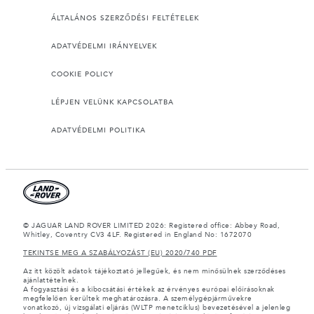
ÁLTALÁNOS SZERZŐDÉSI FELTÉTELEK
ADATVÉDELMI IRÁNYELVEK
COOKIE POLICY
LÉPJEN VELÜNK KAPCSOLATBA
ADATVÉDELMI POLITIKA
© JAGUAR LAND ROVER LIMITED 2026: Registered office: Abbey Road,
Whitley, Coventry CV3 4LF. Registered in England No: 1672070
TEKINTSE MEG A SZABÁLYOZÁST (EU) 2020/740 PDF
Az itt közölt adatok tájékoztató jellegűek, és nem minősülnek szerződéses
ajánlattételnek.
A fogyasztási és a kibocsátási értékek az érvényes európai előírásoknak
megfelelően kerültek meghatározásra. A személygépjárművekre
vonatkozó, új vizsgálati eljárás (WLTP menetciklus) bevezetésével a jelenleg