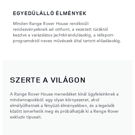
EGYEDÜLÁLLÓ ÉLMÉNYEK
HAU
Minden Range Rover House rendkívüli
Progr
rendezvényeknek ad otthont, a vezetett túráktól
gondo
olyan
kezdve a varázslatos jachtkirándulásokig, a télisport-
helyi 
cci, a
programoktól neves művészek által tartott előadásokig.
meste
SZERTE A VILÁGON
A Range Rover House menedéket kínál ügyfeleinknek a
mindennapokból: egy olyan környezetet, ahol
elmélyülhetnek a fényűző élményekben, és a legelsők
között ismerhetik meg és próbálhatják ki a Renge Rover
exkluzív típusait.