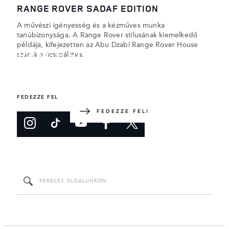
RANGE ROVER SADAF EDITION
A művészi igényesség és a kézműves munka
tanúbizonysága. A Range Rover stílusának kiemelkedő
példája, kifejezetten az Abu Dzabi Range Rover House
RANGE ROVER FELFEDEZÉSE
számára összeállítva.
A műfajteremtő prémium terepjáró. Az Egyesült
Királyságban terveztük és építettük.
FEDEZZE FEL
FEDEZZE FEL!