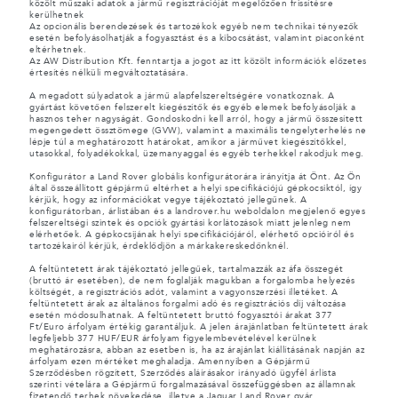
közölt műszaki adatok a jármű regisztrációját megelőzően frissítésre
kerülhetnek
Az opcionális berendezések és tartozékok egyéb nem technikai tényezők
esetén befolyásolhatják a fogyasztást és a kibocsátást, valamint piaconként
eltérhetnek.
Az AW Distribution Kft. fenntartja a jogot az itt közölt információk előzetes
értesítés nélküli megváltoztatására.
A megadott súlyadatok a jármű alapfelszereltségére vonatkoznak. A
gyártást követően felszerelt kiegészítők és egyéb elemek befolyásolják a
hasznos teher nagyságát. Gondoskodni kell arról, hogy a jármű összesített
megengedett össztömege (GVW), valamint a maximális tengelyterhelés ne
lépje túl a meghatározott határokat, amikor a járművet kiegészítőkkel,
utasokkal, folyadékokkal, üzemanyaggal és egyéb terhekkel rakodjuk meg.
Konfigurátor a Land Rover globális konfigurátorára irányítja át Önt. Az Ön
által összeállított gépjármű eltérhet a helyi specifikációjú gépkocsiktól, így
kérjük, hogy az információkat vegye tájékoztató jellegűnek. A
konfigurátorban, árlistában és a landrover.hu weboldalon megjelenő egyes
felszereltségi szintek és opciók gyártási korlátozások miatt jelenleg nem
elérhetőek. A gépkocsijának helyi specifikációjáról, elérhető opcióiról és
tartozékairól kérjük, érdeklődjön a márkakereskedőnknél.
A feltüntetett árak tájékoztató jellegűek, tartalmazzák az áfa összegét
(bruttó ár esetében), de nem foglalják magukban a forgalomba helyezés
költségét, a regisztrációs adót, valamint a vagyonszerzési illetéket. A
feltüntetett árak az általános forgalmi adó és regisztrációs díj változása
esetén módosulhatnak. A feltüntetett bruttó fogyasztói árakat 377
Ft/Euro árfolyam értékig garantáljuk. A jelen árajánlatban feltüntetett árak
legfeljebb 377 HUF/EUR árfolyam figyelembevételével kerülnek
meghatározásra, abban az esetben is, ha az árajánlat kiállításának napján az
árfolyam ezen mértéket meghaladja. Amennyiben a Gépjármű
Szerződésben rögzített, Szerződés aláírásakor irányadó ügyfél árlista
szerinti vételára a Gépjármű forgalmazásával összefüggésben az államnak
fizetendő terhek növekedése, illetve a Jaguar Land Rover gyár