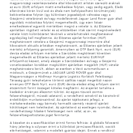
magyarországi vezérképviselete által kibocsátott árlistán szereplő áraknak
az euró (EUR) árfolyam miatti emelkedése folytán, vagy pedig egyéb, Eladó
ellenőrzési körén kívül eső és általa nem befolyásolható körülmény(ek)
bekövetkezése folytán (így különösen jogszabályok változása vagy a
Gépjármű vételárának és/vagy modellévének Jaguar Land Rover gyár általi
egyoldalú módosítása folytán) megemelkedik, úgy ezen listaár
emelkedésével egyenlő mértékben megnő a vételár is. Az Előzetes
ajánlatban rögzített vételár és az előzőekben írtak szerint megnövekedett
vételár közti különbözetet Vevőnek a vételárhátralék megfizetésével
egyidejűleg kell megfizetnie. Az Előzetes ajánlat forintban (HUF)
meghatározott vételára a Gépjármű magyarországi importőre által
kibocsátott aktuális árlistában meghatározott, az Előzetes ajánlatban jelzett
mértékű árfolyamig garantált. Amennyiben az OTP Bank Nyrt. euró (EUR)
deviza eladási árfolyam mértéke a Szerződés megkötését követően
megemelkedik az Előzetes ajánlatban jelzett mértékű EUR/HUF
árfolyamhoz képest, amely alapján a Szerződésben és/vagy a Gépjármű
vonatkozásában korábban megküldött ajánlatban megjelölt (HUF) vételár
meghatározásra került, abban az esetben a Vevő automatikusan a
módosult, a Gépjárműnek a JAGUAR LAND ROVER gyár által
Magyarországon a Hödlmayr Hungária Logistics Korlátolt Felelősségű
Társaság győri telephelyére történő szállítás napját megelőző napon
érvényes OTP Bank Nyrt. euró (EUR) deviza eladási átlag árfolyam szerint
átszámított forint összeget köteles megfizetni. Az árajánlat tartalma a
kiadáskor érvényes állapotot tükrözi. Az egyes típusok pontos
felszereltségéről, műszaki adatairól, a rendelhető színekről és kárpitokról
érdeklődjön munkatársainknál. Az ajánlat tájékoztató jellegű, a
márkakereskedés vagy bármely harmadik személy részéről ajánlati
kötöttséget nem keletkeztet. Az ajánlattevő az esetleges nyomdai, illetve
rendelhetőségi hibákért felelősséget nem vállal, az ár-, és
felszereltségváltoztatás jogát fenntartja.
A képeket és a specifikációkat érintő fontos felhívás: A globális félvezető
hiány jelenleg is súlyosan érinti a különböző járműspecifikációk, opciók
elérhetőségét, valamint a modellek gyártási idejét. Ennek a rendkívül