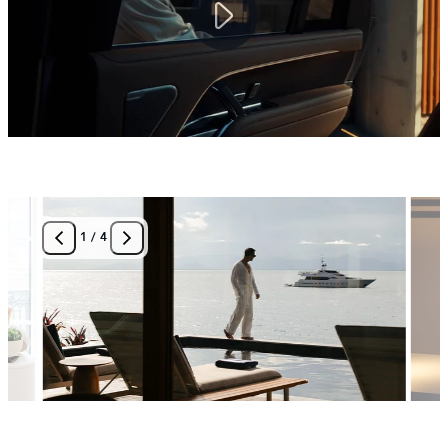
1
/
4