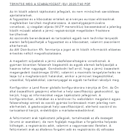
TEKINTSE MEG A SZABÁLYOZÁST (EU) 2020/740 PDF
Az itt közölt adatok tájékoztató jellegűek, és nem minősülnek szerződéses
ajánlattételnek.
A fogyasztási és a kibocsátási értékek az érvényes európai előírásoknak
megfelelően kerültek meghatározásra. A személygépjárművekre
vonatkozó, új vizsgálati eljárás (WLTP menetciklus) bevezetésével a jelenleg
közölt műszaki adatok a jármű regisztrációját megelőzően frissítésre
kerülhetnek
Az opcionális berendezések és tartozékok egyéb nem technikai tényezők
esetén befolyásolhatják a fogyasztást és a kibocsátást, valamint piaconként
eltérhetnek.
Az AW Distribution Kft. fenntartja a jogot az itt közölt információk előzetes
értesítés nélküli megváltoztatására.
A megadott súlyadatok a jármű alapfelszereltségére vonatkoznak. A
gyártást követően felszerelt kiegészítők és egyéb elemek befolyásolják a
hasznos teher nagyságát. Gondoskodni kell arról, hogy a jármű összesített
megengedett össztömege (GVW), valamint a maximális tengelyterhelés ne
lépje túl a meghatározott határokat, amikor a járművet kiegészítőkkel,
utasokkal, folyadékokkal, üzemanyaggal és egyéb terhekkel rakodjuk meg.
Konfigurátor a Land Rover globális konfigurátorára irányítja át Önt. Az Ön
által összeállított gépjármű eltérhet a helyi specifikációjú gépkocsiktól, így
kérjük, hogy az információkat vegye tájékoztató jellegűnek. A
konfigurátorban, árlistában és a landrover.hu weboldalon megjelenő egyes
felszereltségi szintek és opciók gyártási korlátozások miatt jelenleg nem
elérhetőek. A gépkocsijának helyi specifikációjáról, elérhető opcióiról és
tartozékairól kérjük, érdeklődjön a márkakereskedőnknél.
A feltüntetett árak tájékoztató jellegűek, tartalmazzák az áfa összegét
(bruttó ár esetében), de nem foglalják magukban a forgalomba helyezés
költségét, a regisztrációs adót, valamint a vagyonszerzési illetéket. A
feltüntetett árak az általános forgalmi adó és regisztrációs díj változása