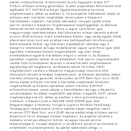
esetén módosulhatnak. A feltüntetett bruttó fogyasztói árakat 377
Ft/Euro árfolyam értékig garantáljuk. A jelen árajánlatban feltüntetett árak
legfeljebb 377 HUF/EUR árfolyam figyelembevételével kerülnek
meghatározásra, abban az esetben is, ha az árajánlat kiállításának napján az
árfolyam ezen mértéket meghaladja. Amennyiben a Gépjármű
Szerződésben rögzített, Szerződés aláírásakor irányadó ügyfél árlista
szerinti vételára a Gépjármű forgalmazásával összefüggésben az államnak
fizetendő terhek növekedése, illetve a Jaguar Land Rover gyár
magyarországi vezérképviselete által kibocsátott árlistán szereplő áraknak
az euró (EUR) árfolyam miatti emelkedése folytán, vagy pedig egyéb, Eladó
ellenőrzési körén kívül eső és általa nem befolyásolható körülmény(ek)
bekövetkezése folytán (így különösen jogszabályok változása vagy a
Gépjármű vételárának és/vagy modellévének Jaguar Land Rover gyár általi
egyoldalú módosítása folytán) megemelkedik, úgy ezen listaár
emelkedésével egyenlő mértékben megnő a vételár is. Az Előzetes
ajánlatban rögzített vételár és az előzőekben írtak szerint megnövekedett
vételár közti különbözetet Vevőnek a vételárhátralék megfizetésével
egyidejűleg kell megfizetnie. Az Előzetes ajánlat forintban (HUF)
meghatározott vételára a Gépjármű magyarországi importőre által
kibocsátott aktuális árlistában meghatározott, az Előzetes ajánlatban jelzett
mértékű árfolyamig garantált. Amennyiben az OTP Bank Nyrt. euró (EUR)
deviza eladási árfolyam mértéke a Szerződés megkötését követően
megemelkedik az Előzetes ajánlatban jelzett mértékű EUR/HUF
árfolyamhoz képest, amely alapján a Szerződésben és/vagy a Gépjármű
vonatkozásában korábban megküldött ajánlatban megjelölt (HUF) vételár
meghatározásra került, abban az esetben a Vevő automatikusan a
módosult, a Gépjárműnek a JAGUAR LAND ROVER gyár által
Magyarországon a Hödlmayr Hungária Logistics Korlátolt Felelősségű
Társaság győri telephelyére történő szállítás napját megelőző napon
érvényes OTP Bank Nyrt. euró (EUR) deviza eladási átlag árfolyam szerint
átszámított forint összeget köteles megfizetni. Az árajánlat tartalma a
kiadáskor érvényes állapotot tükrözi. Az egyes típusok pontos
felszereltségéről, műszaki adatairól, a rendelhető színekről és kárpitokról
érdeklődjön munkatársainknál. Az ajánlat tájékoztató jellegű, a