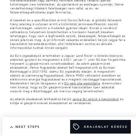
márkakereskedés vagy bármely harmadik személy részéről ajánlati
kötöttséget nem keletkeztet. Az ajánlattevő az esetleges nyomdai, illetve
rendelhetőségi hibákért felelősséget nem vállal, az ár-, és
felszereltségváltoztatás jogát fenntartja.
A képeket és a specifikációkat érintő fontos felhívás: A globális félvezető
hiány jelenleg is súlyosan érinti a különböző járműspecifikációk, opciók
elérhetőségét, valamint a modellek gyártási idejét. Ennek a rendkívül
változékony helyzetnek köszönhetően a honlapon használt képeken
lehetséges, hogy nem a legfrissebb opciók, képességek, felszereltségek és
színek jelennek meg. A jól informált választás érdekében kérjük vegye fel a
kapcsolatot kereskedésünkkel, ahol tökéletesen pontos és aktuális
információkkal tudnak önnek szolgálni
Az EU-s jogszabályok értelmében a Jaguar Land Rover is köteles bizonyos
adatokat gyűjteni és megosztani a 2021. január 1. után EU-ban forgalomba
helyezett új gépjárművek vonatkozásában. Az adott gépjárművek
alvázszámát, illetve fogyasztási adatait kell megosztanuink az Európai
Bizottsággal a 2021/392. számú EU jogszabály alapján. A megosztott
adatok az üzemenyag-fogyasztással, illetve PHEV változatok esetében az
elektromos energia fogyasztással és a megtett távolsággal kapcsolatosak.
Részletekért kérjük látogasson el a
EU web site.wedoldalra
. Amennyiben
nem kivánja, hogy az Ön gépjárművével kapcsolatban ilyen adatokat
osszunk meg a Bizottsággal, azt március végéig kérelmezheti.
Az adatok átadásának letiltásához kérjük
vegye fel velünk a kapcsolatot
és
küldje el gépjárművének alvászszámát és rendszámát.
NEXT STEPS
ÁRAJÁNLAT KÉRÉSE