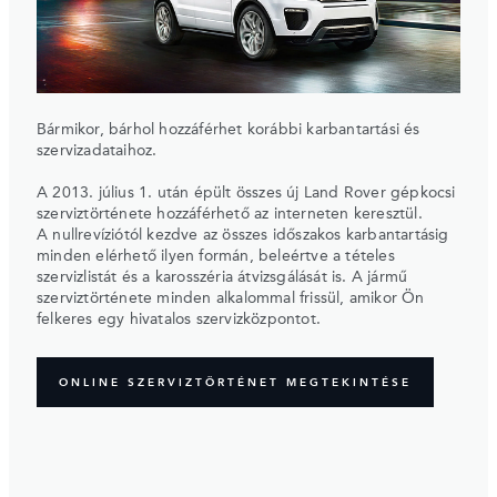
Bármikor, bárhol hozzáférhet korábbi karbantartási és
szervizadataihoz.
A 2013. július 1. után épült összes új Land Rover gépkocsi
szerviztörténete hozzáférhető az interneten keresztül.
A nullrevíziótól kezdve az összes időszakos karbantartásig
minden elérhető ilyen formán, beleértve a tételes
szervizlistát és a karosszéria átvizsgálását is. A jármű
szerviztörténete minden alkalommal frissül, amikor Ön
felkeres egy hivatalos szervizközpontot.
ONLINE SZERVIZTÖRTÉNET MEGTEKINTÉSE