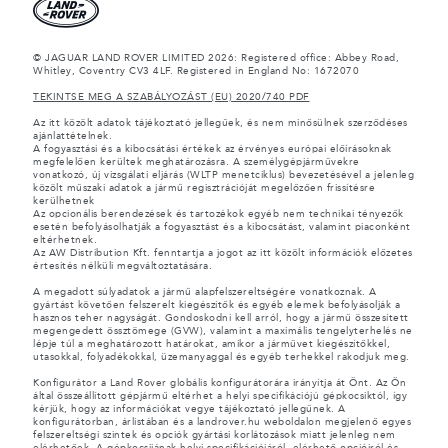
© JAGUAR LAND ROVER LIMITED 2026: Registered office: Abbey Road,
Whitley, Coventry CV3 4LF. Registered in England No: 1672070
TEKINTSE MEG A SZABÁLYOZÁST (EU) 2020/740 PDF
Az itt közölt adatok tájékoztató jellegűek, és nem minősülnek szerződéses
ajánlattételnek.
A fogyasztási és a kibocsátási értékek az érvényes európai előírásoknak
megfelelően kerültek meghatározásra. A személygépjárművekre
vonatkozó, új vizsgálati eljárás (WLTP menetciklus) bevezetésével a jelenleg
közölt műszaki adatok a jármű regisztrációját megelőzően frissítésre
kerülhetnek
Az opcionális berendezések és tartozékok egyéb nem technikai tényezők
esetén befolyásolhatják a fogyasztást és a kibocsátást, valamint piaconként
eltérhetnek.
Az AW Distribution Kft. fenntartja a jogot az itt közölt információk előzetes
értesítés nélküli megváltoztatására.
A megadott súlyadatok a jármű alapfelszereltségére vonatkoznak. A
gyártást követően felszerelt kiegészítők és egyéb elemek befolyásolják a
hasznos teher nagyságát. Gondoskodni kell arról, hogy a jármű összesített
megengedett össztömege (GVW), valamint a maximális tengelyterhelés ne
lépje túl a meghatározott határokat, amikor a járművet kiegészítőkkel,
utasokkal, folyadékokkal, üzemanyaggal és egyéb terhekkel rakodjuk meg.
Konfigurátor a Land Rover globális konfigurátorára irányítja át Önt. Az Ön
által összeállított gépjármű eltérhet a helyi specifikációjú gépkocsiktól, így
kérjük, hogy az információkat vegye tájékoztató jellegűnek. A
konfigurátorban, árlistában és a landrover.hu weboldalon megjelenő egyes
felszereltségi szintek és opciók gyártási korlátozások miatt jelenleg nem
elérhetőek. A gépkocsijának helyi specifikációjáról, elérhető opcióiról és