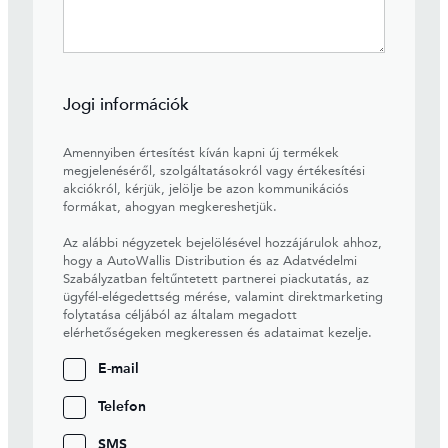
Jogi információk
Amennyiben értesítést kíván kapni új termékek
megjelenéséről, szolgáltatásokról vagy értékesítési
akciókról, kérjük, jelölje be azon kommunikációs
formákat, ahogyan megkereshetjük.
Az alábbi négyzetek bejelölésével hozzájárulok ahhoz,
hogy a AutoWallis Distribution és az Adatvédelmi
Szabályzatban feltűntetett partnerei piackutatás, az
ügyfél-elégedettség mérése, valamint direktmarketing
folytatása céljából az általam megadott
elérhetőségeken megkeressen és adataimat kezelje.
E-mail
Telefon
SMS