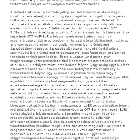
tartozékairól kérjük, érdeklődjön a márkakereskedőnknél.
A feltüntetett árak tájékoztató jellegűek, tartalmazzák az áfa összegét
(bruttó ár esetében), de nem foglalják magukban a forgalomba helyezés
költségét, a regisztrációs adót, valamint a vagyonszerzési illetéket. A
feltüntetett árak az általános forgalmi adó és regisztrációs díj változása
esetén módosulhatnak. A feltüntetett bruttó fogyasztói árakat 377
Ft/Euro árfolyam értékig garantáljuk. A jelen árajánlatban feltüntetett árak
legfeljebb 377 HUF/EUR árfolyam figyelembevételével kerülnek
meghatározásra, abban az esetben is, ha az árajánlat kiállításának napján az
árfolyam ezen mértéket meghaladja. Amennyiben a Gépjármű
Szerződésben rögzített, Szerződés aláírásakor irányadó ügyfél árlista
szerinti vételára a Gépjármű forgalmazásával összefüggésben az államnak
fizetendő terhek növekedése, illetve a Jaguar Land Rover gyár
magyarországi vezérképviselete által kibocsátott árlistán szereplő áraknak
az euró (EUR) árfolyam miatti emelkedése folytán, vagy pedig egyéb, Eladó
ellenőrzési körén kívül eső és általa nem befolyásolható körülmény(ek)
bekövetkezése folytán (így különösen jogszabályok változása vagy a
Gépjármű vételárának és/vagy modellévének Jaguar Land Rover gyár általi
egyoldalú módosítása folytán) megemelkedik, úgy ezen listaár
emelkedésével egyenlő mértékben megnő a vételár is. Az Előzetes
ajánlatban rögzített vételár és az előzőekben írtak szerint megnövekedett
vételár közti különbözetet Vevőnek a vételárhátralék megfizetésével
egyidejűleg kell megfizetnie. Az Előzetes ajánlat forintban (HUF)
meghatározott vételára a Gépjármű magyarországi importőre által
kibocsátott aktuális árlistában meghatározott, az Előzetes ajánlatban jelzett
mértékű árfolyamig garantált. Amennyiben az OTP Bank Nyrt. euró (EUR)
deviza eladási árfolyam mértéke a Szerződés megkötését követően
megemelkedik az Előzetes ajánlatban jelzett mértékű EUR/HUF
árfolyamhoz képest, amely alapján a Szerződésben és/vagy a Gépjármű
vonatkozásában korábban megküldött ajánlatban megjelölt (HUF) vételár
meghatározásra került, abban az esetben a Vevő automatikusan a
módosult, a Gépjárműnek a JAGUAR LAND ROVER gyár által
Magyarországon a Hödlmayr Hungária Logistics Korlátolt Felelősségű