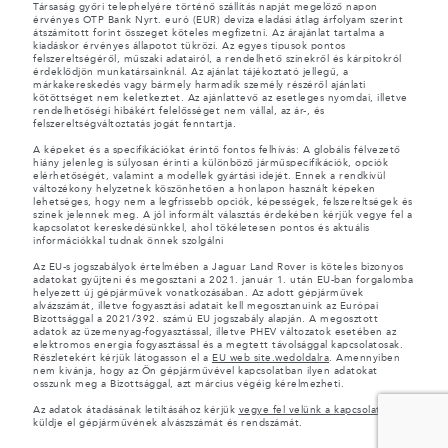
Társaság győri telephelyére történő szállítás napját megelőző napon
érvényes OTP Bank Nyrt. euró (EUR) deviza eladási átlag árfolyam szerint
átszámított forint összeget köteles megfizetni. Az árajánlat tartalma a
kiadáskor érvényes állapotot tükrözi. Az egyes típusok pontos
felszereltségéről, műszaki adatairól, a rendelhető színekről és kárpitokról
érdeklődjön munkatársainknál. Az ajánlat tájékoztató jellegű, a
márkakereskedés vagy bármely harmadik személy részéről ajánlati
kötöttséget nem keletkeztet. Az ajánlattevő az esetleges nyomdai, illetve
rendelhetőségi hibákért felelősséget nem vállal, az ár-, és
felszereltségváltoztatás jogát fenntartja.
A képeket és a specifikációkat érintő fontos felhívás: A globális félvezető
hiány jelenleg is súlyosan érinti a különböző járműspecifikációk, opciók
elérhetőségét, valamint a modellek gyártási idejét. Ennek a rendkívül
változékony helyzetnek köszönhetően a honlapon használt képeken
lehetséges, hogy nem a legfrissebb opciók, képességek, felszereltségek és
színek jelennek meg. A jól informált választás érdekében kérjük vegye fel a
kapcsolatot kereskedésünkkel, ahol tökéletesen pontos és aktuális
információkkal tudnak önnek szolgálni
Az EU-s jogszabályok értelmében a Jaguar Land Rover is köteles bizonyos
adatokat gyűjteni és megosztani a 2021. január 1. után EU-ban forgalomba
helyezett új gépjárművek vonatkozásában. Az adott gépjárművek
alvázszámát, illetve fogyasztási adatait kell megosztanuink az Európai
Bizottsággal a 2021/392. számú EU jogszabály alapján. A megosztott
adatok az üzemenyag-fogyasztással, illetve PHEV változatok esetében az
elektromos energia fogyasztással és a megtett távolsággal kapcsolatosak.
Részletekért kérjük látogasson el a
EU web site.wedoldalra
. Amennyiben
nem kivánja, hogy az Ön gépjárművével kapcsolatban ilyen adatokat
osszunk meg a Bizottsággal, azt március végéig kérelmezheti.
Az adatok átadásának letiltásához kérjük
vegye fel velünk a kapcsolatot
és
küldje el gépjárművének alvászszámát és rendszámát.