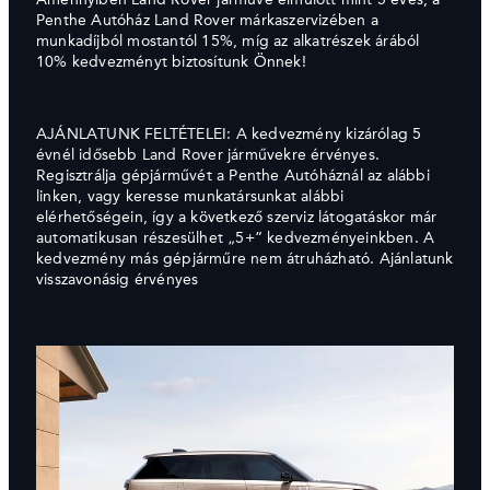
Penthe Autóház Land Rover márkaszervizében a
munkadíjból mostantól 15%, míg az alkatrészek árából
10% kedvezményt biztosítunk Önnek!
AJÁNLATUNK FELTÉTELEI: A kedvezmény kizárólag 5
évnél idősebb Land Rover járművekre érvényes.
Regisztrálja gépjárművét a Penthe Autóháznál az alábbi
linken, vagy keresse munkatársunkat alábbi
elérhetőségein, így a következő szerviz látogatáskor már
automatikusan részesülhet „5+” kedvezményeinkben. A
kedvezmény más gépjárműre nem átruházható. Ajánlatunk
visszavonásig érvényes