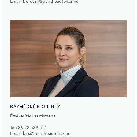
Email:
boroczh@pentheautohaz.hu
KÁZMÉRNÉ KISS INEZ
Értékesítési asszisztens
Tel:
36 72 539 514
Email:
kissi@pentheautohaz.hu