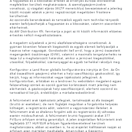
A fogyasztási és a kibocsátási értékek az érvényes európai előírásoknak
megfelelően kerültek meghatározásra. A személygépjárművekre
vonatkozó, új vizsgálati eljárás (WLTP menetciklus) bevezetésével a jelenleg
közölt műszaki adatok a jármű regisztrációját megelőzően frissítésre
kerülhetnek
Az opcionális berendezések és tartozékok egyéb nem technikai tényezők
esetén befolyásolhatják a fogyasztást és a kibocsátást, valamint piaconként
eltérhetnek.
Az AW Distribution Kft. fenntartja a jogot az itt közölt információk előzetes
értesítés nélküli megváltoztatására.
A megadott súlyadatok a jármű alapfelszereltségére vonatkoznak. A
gyártást követően felszerelt kiegészítők és egyéb elemek befolyásolják a
hasznos teher nagyságát. Gondoskodni kell arról, hogy a jármű összesített
megengedett össztömege (GVW), valamint a maximális tengelyterhelés ne
lépje túl a meghatározott határokat, amikor a járművet kiegészítőkkel,
utasokkal, folyadékokkal, üzemanyaggal és egyéb terhekkel rakodjuk meg.
Konfigurátor a Land Rover globális konfigurátorára irányítja át Önt. Az Ön
által összeállított gépjármű eltérhet a helyi specifikációjú gépkocsiktól, így
kérjük, hogy az információkat vegye tájékoztató jellegűnek. A
konfigurátorban, árlistában és a landrover.hu weboldalon megjelenő egyes
felszereltségi szintek és opciók gyártási korlátozások miatt jelenleg nem
elérhetőek. A gépkocsijának helyi specifikációjáról, elérhető opcióiról és
tartozékairól kérjük, érdeklődjön a márkakereskedőnknél.
A feltüntetett árak tájékoztató jellegűek, tartalmazzák az áfa összegét
(bruttó ár esetében), de nem foglalják magukban a forgalomba helyezés
költségét, a regisztrációs adót, valamint a vagyonszerzési illetéket. A
feltüntetett árak az általános forgalmi adó és regisztrációs díj változása
esetén módosulhatnak. A feltüntetett bruttó fogyasztói árakat 377
Ft/Euro árfolyam értékig garantáljuk. A jelen árajánlatban feltüntetett árak
legfeljebb 377 HUF/EUR árfolyam figyelembevételével kerülnek
meghatározásra, abban az esetben is, ha az árajánlat kiállításának napján az
árfolyam ezen mértéket meghaladja. Amennyiben a Gépjármű