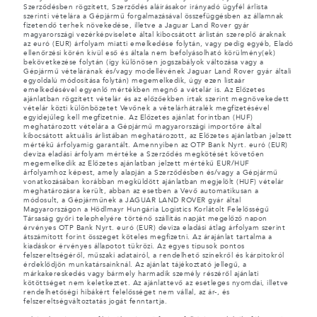
Szerződésben rögzített, Szerződés aláírásakor irányadó ügyfél árlista
szerinti vételára a Gépjármű forgalmazásával összefüggésben az államnak
fizetendő terhek növekedése, illetve a Jaguar Land Rover gyár
magyarországi vezérképviselete által kibocsátott árlistán szereplő áraknak
az euró (EUR) árfolyam miatti emelkedése folytán, vagy pedig egyéb, Eladó
ellenőrzési körén kívül eső és általa nem befolyásolható körülmény(ek)
bekövetkezése folytán (így különösen jogszabályok változása vagy a
Gépjármű vételárának és/vagy modellévének Jaguar Land Rover gyár általi
egyoldalú módosítása folytán) megemelkedik, úgy ezen listaár
emelkedésével egyenlő mértékben megnő a vételár is. Az Előzetes
ajánlatban rögzített vételár és az előzőekben írtak szerint megnövekedett
vételár közti különbözetet Vevőnek a vételárhátralék megfizetésével
egyidejűleg kell megfizetnie. Az Előzetes ajánlat forintban (HUF)
meghatározott vételára a Gépjármű magyarországi importőre által
kibocsátott aktuális árlistában meghatározott, az Előzetes ajánlatban jelzett
mértékű árfolyamig garantált. Amennyiben az OTP Bank Nyrt. euró (EUR)
deviza eladási árfolyam mértéke a Szerződés megkötését követően
megemelkedik az Előzetes ajánlatban jelzett mértékű EUR/HUF
árfolyamhoz képest, amely alapján a Szerződésben és/vagy a Gépjármű
vonatkozásában korábban megküldött ajánlatban megjelölt (HUF) vételár
meghatározásra került, abban az esetben a Vevő automatikusan a
módosult, a Gépjárműnek a JAGUAR LAND ROVER gyár által
Magyarországon a Hödlmayr Hungária Logistics Korlátolt Felelősségű
Társaság győri telephelyére történő szállítás napját megelőző napon
érvényes OTP Bank Nyrt. euró (EUR) deviza eladási átlag árfolyam szerint
átszámított forint összeget köteles megfizetni. Az árajánlat tartalma a
kiadáskor érvényes állapotot tükrözi. Az egyes típusok pontos
felszereltségéről, műszaki adatairól, a rendelhető színekről és kárpitokról
érdeklődjön munkatársainknál. Az ajánlat tájékoztató jellegű, a
márkakereskedés vagy bármely harmadik személy részéről ajánlati
kötöttséget nem keletkeztet. Az ajánlattevő az esetleges nyomdai, illetve
rendelhetőségi hibákért felelősséget nem vállal, az ár-, és
felszereltségváltoztatás jogát fenntartja.