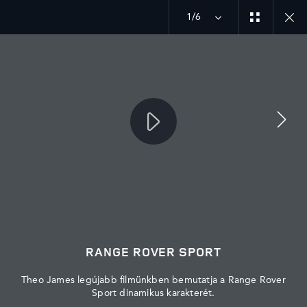
1/6
MENU
FEDEZZE FEL
RANGE ROVER SPORT
Theo James legújabb filmünkben bemutatja a Range Rover
Sport dinamikus karakterét.
ÁLTALÁNOS SZERZŐDÉSI FELTÉTELEK