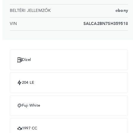
BELTÉRI JELLEMZŐK
ebony
VIN
SALCA2BN7SH359518
Dízel
204 LE
Fuji White
1997 CC