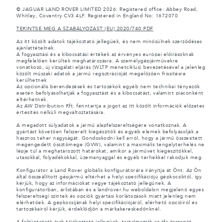
© JAGUAR LAND ROVER LIMITED 2026: Registered office: Abbey Road,
Whitley, Coventry CV3 4LF. Registered in England No: 1672070
TEKINTSE MEG A SZABÁLYOZÁST (EU) 2020/740 PDF
Az itt közölt adatok tájékoztató jellegűek, és nem minősülnek szerződéses
ajánlattételnek.
A fogyasztási és a kibocsátási értékek az érvényes európai előírásoknak
megfelelően kerültek meghatározásra. A személygépjárművekre
vonatkozó, új vizsgálati eljárás (WLTP menetciklus) bevezetésével a jelenleg
közölt műszaki adatok a jármű regisztrációját megelőzően frissítésre
kerülhetnek
Az opcionális berendezések és tartozékok egyéb nem technikai tényezők
esetén befolyásolhatják a fogyasztást és a kibocsátást, valamint piaconként
eltérhetnek.
Az AW Distribution Kft. fenntartja a jogot az itt közölt információk előzetes
értesítés nélküli megváltoztatására.
A megadott súlyadatok a jármű alapfelszereltségére vonatkoznak. A
gyártást követően felszerelt kiegészítők és egyéb elemek befolyásolják a
hasznos teher nagyságát. Gondoskodni kell arról, hogy a jármű összesített
megengedett össztömege (GVW), valamint a maximális tengelyterhelés ne
lépje túl a meghatározott határokat, amikor a járművet kiegészítőkkel,
utasokkal, folyadékokkal, üzemanyaggal és egyéb terhekkel rakodjuk meg.
Konfigurátor a Land Rover globális konfigurátorára irányítja át Önt. Az Ön
által összeállított gépjármű eltérhet a helyi specifikációjú gépkocsiktól, így
kérjük, hogy az információkat vegye tájékoztató jellegűnek. A
konfigurátorban, árlistában és a landrover.hu weboldalon megjelenő egyes
felszereltségi szintek és opciók gyártási korlátozások miatt jelenleg nem
elérhetőek. A gépkocsijának helyi specifikációjáról, elérhető opcióiról és
tartozékairól kérjük, érdeklődjön a márkakereskedőnknél.