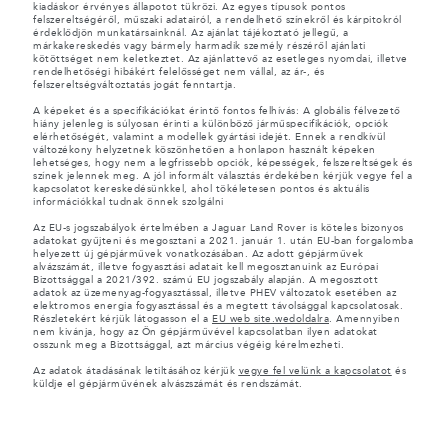
kiadáskor érvényes állapotot tükrözi. Az egyes típusok pontos
felszereltségéről, műszaki adatairól, a rendelhető színekről és kárpitokról
érdeklődjön munkatársainknál. Az ajánlat tájékoztató jellegű, a
márkakereskedés vagy bármely harmadik személy részéről ajánlati
kötöttséget nem keletkeztet. Az ajánlattevő az esetleges nyomdai, illetve
rendelhetőségi hibákért felelősséget nem vállal, az ár-, és
felszereltségváltoztatás jogát fenntartja.
A képeket és a specifikációkat érintő fontos felhívás: A globális félvezető
hiány jelenleg is súlyosan érinti a különböző járműspecifikációk, opciók
elérhetőségét, valamint a modellek gyártási idejét. Ennek a rendkívül
változékony helyzetnek köszönhetően a honlapon használt képeken
lehetséges, hogy nem a legfrissebb opciók, képességek, felszereltségek és
színek jelennek meg. A jól informált választás érdekében kérjük vegye fel a
kapcsolatot kereskedésünkkel, ahol tökéletesen pontos és aktuális
információkkal tudnak önnek szolgálni
Az EU-s jogszabályok értelmében a Jaguar Land Rover is köteles bizonyos
adatokat gyűjteni és megosztani a 2021. január 1. után EU-ban forgalomba
helyezett új gépjárművek vonatkozásában. Az adott gépjárművek
alvázszámát, illetve fogyasztási adatait kell megosztanuink az Európai
Bizottsággal a 2021/392. számú EU jogszabály alapján. A megosztott
adatok az üzemenyag-fogyasztással, illetve PHEV változatok esetében az
elektromos energia fogyasztással és a megtett távolsággal kapcsolatosak.
Részletekért kérjük látogasson el a
EU web site.wedoldalra
. Amennyiben
nem kivánja, hogy az Ön gépjárművével kapcsolatban ilyen adatokat
osszunk meg a Bizottsággal, azt március végéig kérelmezheti.
Az adatok átadásának letiltásához kérjük
vegye fel velünk a kapcsolatot
és
küldje el gépjárművének alvászszámát és rendszámát.