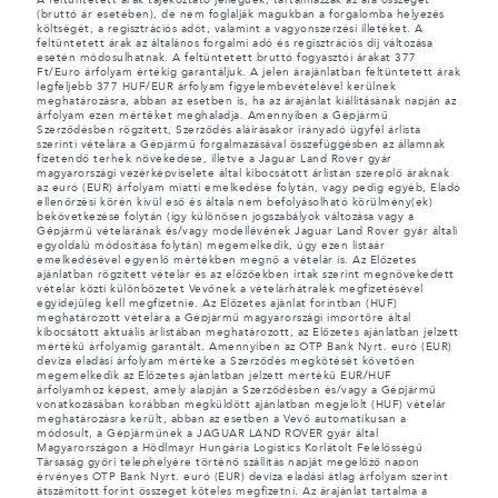
A feltüntetett árak tájékoztató jellegűek, tartalmazzák az áfa összegét
(bruttó ár esetében), de nem foglalják magukban a forgalomba helyezés
költségét, a regisztrációs adót, valamint a vagyonszerzési illetéket. A
feltüntetett árak az általános forgalmi adó és regisztrációs díj változása
esetén módosulhatnak. A feltüntetett bruttó fogyasztói árakat 377
Ft/Euro árfolyam értékig garantáljuk. A jelen árajánlatban feltüntetett árak
legfeljebb 377 HUF/EUR árfolyam figyelembevételével kerülnek
meghatározásra, abban az esetben is, ha az árajánlat kiállításának napján az
árfolyam ezen mértéket meghaladja. Amennyiben a Gépjármű
Szerződésben rögzített, Szerződés aláírásakor irányadó ügyfél árlista
szerinti vételára a Gépjármű forgalmazásával összefüggésben az államnak
fizetendő terhek növekedése, illetve a Jaguar Land Rover gyár
magyarországi vezérképviselete által kibocsátott árlistán szereplő áraknak
az euró (EUR) árfolyam miatti emelkedése folytán, vagy pedig egyéb, Eladó
ellenőrzési körén kívül eső és általa nem befolyásolható körülmény(ek)
bekövetkezése folytán (így különösen jogszabályok változása vagy a
Gépjármű vételárának és/vagy modellévének Jaguar Land Rover gyár általi
egyoldalú módosítása folytán) megemelkedik, úgy ezen listaár
emelkedésével egyenlő mértékben megnő a vételár is. Az Előzetes
ajánlatban rögzített vételár és az előzőekben írtak szerint megnövekedett
vételár közti különbözetet Vevőnek a vételárhátralék megfizetésével
egyidejűleg kell megfizetnie. Az Előzetes ajánlat forintban (HUF)
meghatározott vételára a Gépjármű magyarországi importőre által
kibocsátott aktuális árlistában meghatározott, az Előzetes ajánlatban jelzett
mértékű árfolyamig garantált. Amennyiben az OTP Bank Nyrt. euró (EUR)
deviza eladási árfolyam mértéke a Szerződés megkötését követően
megemelkedik az Előzetes ajánlatban jelzett mértékű EUR/HUF
árfolyamhoz képest, amely alapján a Szerződésben és/vagy a Gépjármű
vonatkozásában korábban megküldött ajánlatban megjelölt (HUF) vételár
meghatározásra került, abban az esetben a Vevő automatikusan a
módosult, a Gépjárműnek a JAGUAR LAND ROVER gyár által
Magyarországon a Hödlmayr Hungária Logistics Korlátolt Felelősségű
Társaság győri telephelyére történő szállítás napját megelőző napon
érvényes OTP Bank Nyrt. euró (EUR) deviza eladási átlag árfolyam szerint
átszámított forint összeget köteles megfizetni. Az árajánlat tartalma a