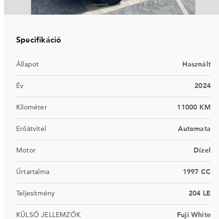
Specifikáció
Állapot
Használt
Év
2024
Kilométer
11000 KM
Erőátvitel
Automata
Motor
Dízel
Űrtartalma
1997 CC
Teljesítmény
204 LE
KÜLSŐ JELLEMZŐK
Fuji White