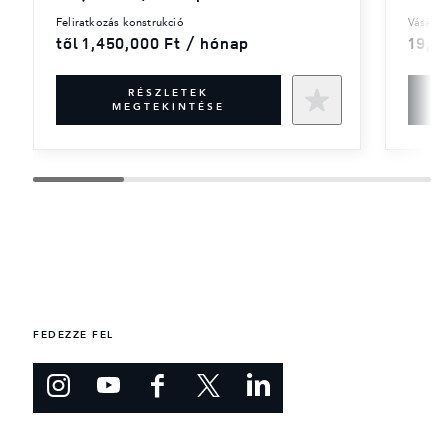
feliratkozás konstrukció
vásárlá
től 1,450,000 Ft / hónap
19,9
RÉSZLETEK
MEGTEKINTÉSE
FEDEZZE FEL