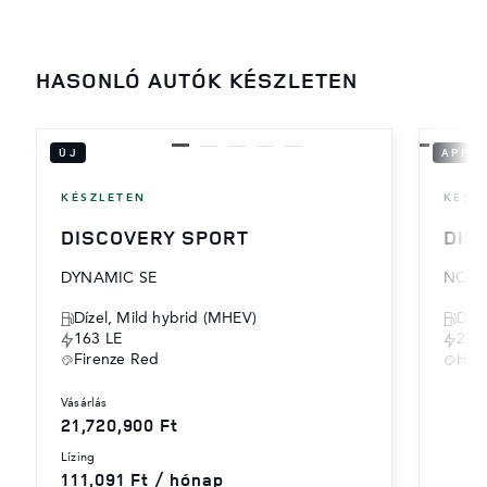
HASONLÓ AUTÓK KÉSZLETEN
ÚJ
APPR
KÉSZLETEN
KÉSZ
DISCOVERY SPORT
DIS
DYNAMIC SE
NORM
Dízel, Mild hybrid (MHEV)
Díze
163 LE
204
Firenze Red
Haku
vásárlás
21,720,900 Ft
lízing
111,091 Ft / hónap