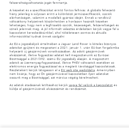
felszereltségváltoztatás jogát fenntartja.
A képeket és a specifikációkat érintő fontos felhívás: A globális félvezető
hiány jelenleg is súlyosan érinti a különböző járműspecifikációk, opciók
elérhetőségét, valamint a modellek gyártási idejét. Ennek a rendkívül
változékony helyzetnek köszönhetően a honlapon használt képeken
lehetséges, hogy nem a legfrissebb opciók, képességek, felszereltségek és
színek jelennek meg. A jól informált választás érdekében kérjük vegye fel a
kapcsolatot kereskedésünkkel, ahol tökéletesen pontos és aktuális
információkkal tudnak önnek szolgálni
Az EU-s jogszabályok értelmében a Jaguar Land Rover is köteles bizonyos
adatokat gyűjteni és megosztani a 2021. január 1. után EU-ban forgalomba
helyezett új gépjárművek vonatkozásában. Az adott gépjárművek
alvázszámát, illetve fogyasztási adatait kell megosztanuink az Európai
Bizottsággal a 2021/392. számú EU jogszabály alapján. A megosztott
adatok az üzemenyag-fogyasztással, illetve PHEV változatok esetében az
elektromos energia fogyasztással és a megtett távolsággal kapcsolatosak.
Részletekért kérjük látogasson el a
EU web site.wedoldalra
. Amennyiben
nem kivánja, hogy az Ön gépjárművével kapcsolatban ilyen adatokat
osszunk meg a Bizottsággal, azt március végéig kérelmezheti.
Az adatok átadásának letiltásához kérjük
vegye fel velünk a kapcsolatot
és
küldje el gépjárművének alvászszámát és rendszámát.