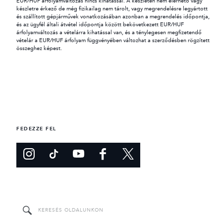
EUR/HUF árfolyamváltozás nincs kihatással. A készleten nem elérhető vagy
készletre érkező de még fizikailag nem tárolt, vagy megrendelésre legyártott
és szállított gépjárművek vonatkozásában azonban a megrendelés időpontja,
és az ügyfél általi átvétel időpontja között bekövetkezett EUR/HUF
árfolyamváltozás a vételárra kihatással van, és a ténylegesen megfizetendő
vételár a EUR/HUF árfolyam függvényében változhat a szerződésben rögzített
összeghez képest.
FEDEZZE FEL