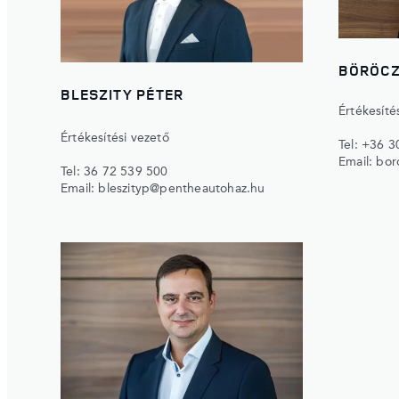
BÖRÖCZ
BLESZITY PÉTER
Értékesíté
Értékesítési vezető
Tel:
+36 3
Email:
bor
Tel:
36 72 539 500
Email:
bleszityp@pentheautohaz.hu