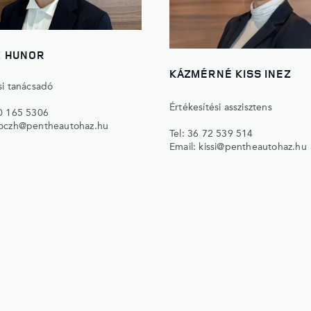
 HUNOR
KÁZMÉRNÉ KISS INEZ
si tanácsadó
Értékesítési asszisztens
0 165 5306
oczh@pentheautohaz.hu
Tel:
36 72 539 514
Email:
kissi@pentheautohaz.hu