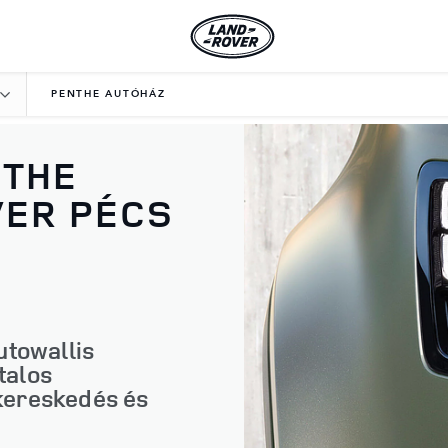
PENTHE AUTÓHÁZ
NTHE
VER PÉCS
utowallis
talos
kereskedés és