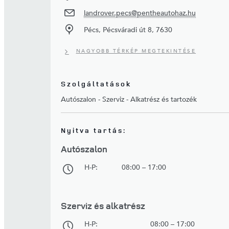
landrover.pecs@pentheautohaz.hu
Pécs, Pécsváradi út 8, 7630
NAGYOBB TÉRKÉP MEGTEKINTÉSE
Szolgáltatások
Autószalon - Szerviz - Alkatrész és tartozék
Nyitva tartás:
Autószalon
H-P:
08:00 – 17:00
Szerviz és alkatrész
H-P:
08:00 – 17:00