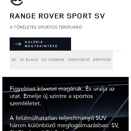
RANGE ROVER SPORT SV
A TÖKÉLETES SPORTOS TEREPJÁRÓ
GALÉRIA
MEGTEKINTÉSE
SV
SV BLACK
SV CARBON
INNOVÁCIÓ
BESPOKE
Figyelmet követel magának. És uralja az
utat. Emelje új szintre a sportos
szemléletet.
A felülmúlhatatlan teljesítményű SUV
három különböző megfogalmazásban: SV,