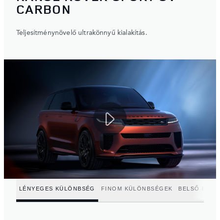
CARBON
Teljesítménynövelő ultrakönnyű kialakítás.
LÉNYEGES KÜLÖNBSÉG
FINOM KÜLÖNBSÉGEK
BELSŐ ERŐ