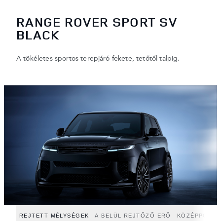
RANGE ROVER SPORT SV
BLACK
A tökéletes sportos terepjáró fekete, tetőtől talpig.
REJTETT MÉLYSÉGEK
A BELÜL REJTŐZŐ ERŐ
KÖZÉPPONZB