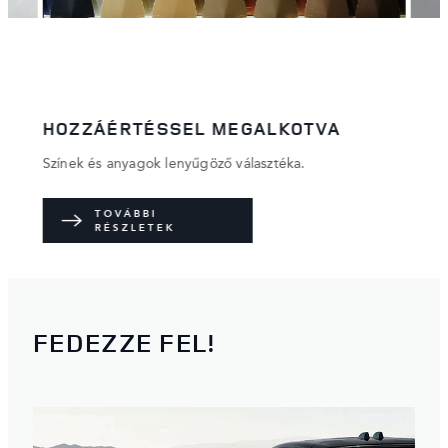
HOZZÁÉRTÉSSEL MEGALKOTVA
TÖK
Színek és anyagok lenyűgöző választéka.
Részl
TOVÁBBI
RÉSZLETEK
FEDEZZE FEL!