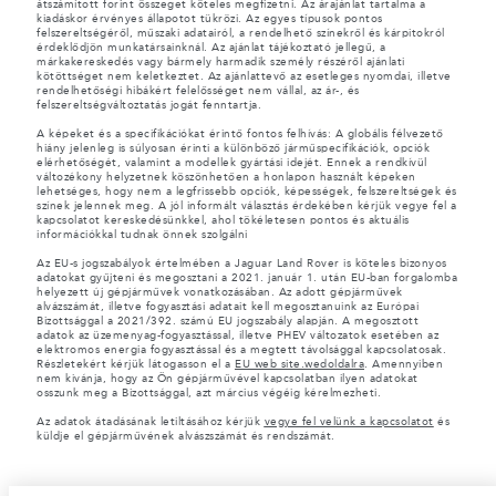
átszámított forint összeget köteles megfizetni. Az árajánlat tartalma a
kiadáskor érvényes állapotot tükrözi. Az egyes típusok pontos
felszereltségéről, műszaki adatairól, a rendelhető színekről és kárpitokról
érdeklődjön munkatársainknál. Az ajánlat tájékoztató jellegű, a
márkakereskedés vagy bármely harmadik személy részéről ajánlati
kötöttséget nem keletkeztet. Az ajánlattevő az esetleges nyomdai, illetve
rendelhetőségi hibákért felelősséget nem vállal, az ár-, és
felszereltségváltoztatás jogát fenntartja.
A képeket és a specifikációkat érintő fontos felhívás: A globális félvezető
hiány jelenleg is súlyosan érinti a különböző járműspecifikációk, opciók
elérhetőségét, valamint a modellek gyártási idejét. Ennek a rendkívül
változékony helyzetnek köszönhetően a honlapon használt képeken
lehetséges, hogy nem a legfrissebb opciók, képességek, felszereltségek és
színek jelennek meg. A jól informált választás érdekében kérjük vegye fel a
kapcsolatot kereskedésünkkel, ahol tökéletesen pontos és aktuális
információkkal tudnak önnek szolgálni
Az EU-s jogszabályok értelmében a Jaguar Land Rover is köteles bizonyos
adatokat gyűjteni és megosztani a 2021. január 1. után EU-ban forgalomba
helyezett új gépjárművek vonatkozásában. Az adott gépjárművek
alvázszámát, illetve fogyasztási adatait kell megosztanuink az Európai
Bizottsággal a 2021/392. számú EU jogszabály alapján. A megosztott
adatok az üzemenyag-fogyasztással, illetve PHEV változatok esetében az
elektromos energia fogyasztással és a megtett távolsággal kapcsolatosak.
Részletekért kérjük látogasson el a
EU web site.wedoldalra
. Amennyiben
nem kivánja, hogy az Ön gépjárművével kapcsolatban ilyen adatokat
osszunk meg a Bizottsággal, azt március végéig kérelmezheti.
Az adatok átadásának letiltásához kérjük
vegye fel velünk a kapcsolatot
és
küldje el gépjárművének alvászszámát és rendszámát.