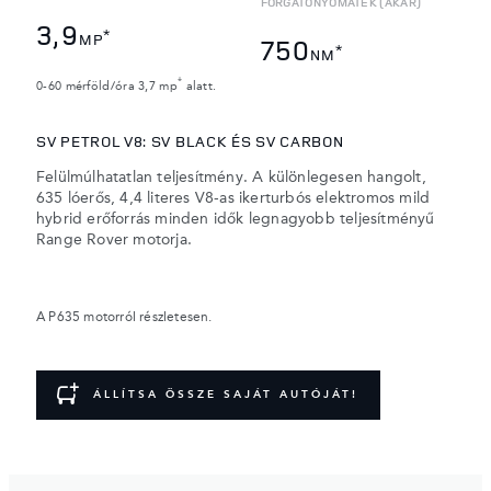
FORGATÓNYOMATÉK (AKÁR)
3,9
*
MP
750
*
NM
*
0-60 mérföld/óra 3,7 mp
alatt.
SV PETROL V8: SV BLACK ÉS SV CARBON
Felülmúlhatatlan teljesítmény. A különlegesen hangolt,
635 lóerős, 4,4 literes V8-as ikerturbós elektromos mild
hybrid erőforrás minden idők legnagyobb teljesítményű
Range Rover motorja.
A P635 motorról részletesen.
ÁLLÍTSA ÖSSZE SAJÁT AUTÓJÁT!