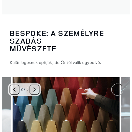
BESPOKE: A SZEMÉLYRE
SZABÁS
MŰVÉSZETE
Különlegesnek építjük, de Öntől válik egyedivé.
2
/
3