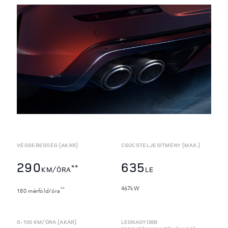
VÉGSEBESSÉG (AKÁR)
CSÚCSTELJESÍTMÉNY (MAX.)
290
635
**
KM/ÓRA
LE
467kW
**
180 mérföld/óra
0-100 KM/ÓRA (AKÁR)
LEGNAGYOBB