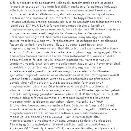
A feltüntetett árak tájékoztató jellegűek, tartalmazzák az áfa összegét
(bruttó ár esetében), de nem foglalják magukban a forgalomba helyezés
költségét, a regisztrációs adót, valamint a vagyonszerzési illetéket. A
feltüntetett árak az általános forgalmi adó és regisztrációs díj változása
esetén módosulhatnak. A feltüntetett bruttó fogyasztói árakat 377
Ft/Euro árfolyam értékig garantáljuk. A jelen árajánlatban feltüntetett árak
legfeljebb 377 HUF/EUR árfolyam figyelembevételével kerülnek
meghatározásra, abban az esetben is, ha az árajánlat kiállításának napján az
árfolyam ezen mértéket meghaladja. Amennyiben a Gépjármű
Szerződésben rögzített, Szerződés aláírásakor irányadó ügyfél árlista
szerinti vételára a Gépjármű forgalmazásával összefüggésben az államnak
fizetendő terhek növekedése, illetve a Jaguar Land Rover gyár
magyarországi vezérképviselete által kibocsátott árlistán szereplő áraknak
az euró (EUR) árfolyam miatti emelkedése folytán, vagy pedig egyéb, Eladó
ellenőrzési körén kívül eső és általa nem befolyásolható körülmény(ek)
bekövetkezése folytán (így különösen jogszabályok változása vagy a
Gépjármű vételárának és/vagy modellévének Jaguar Land Rover gyár általi
egyoldalú módosítása folytán) megemelkedik, úgy ezen listaár
emelkedésével egyenlő mértékben megnő a vételár is. Az Előzetes
ajánlatban rögzített vételár és az előzőekben írtak szerint megnövekedett
vételár közti különbözetet Vevőnek a vételárhátralék megfizetésével
egyidejűleg kell megfizetnie. Az Előzetes ajánlat forintban (HUF)
meghatározott vételára a Gépjármű magyarországi importőre által
kibocsátott aktuális árlistában meghatározott, az Előzetes ajánlatban jelzett
mértékű árfolyamig garantált. Amennyiben az OTP Bank Nyrt. euró (EUR)
deviza eladási árfolyam mértéke a Szerződés megkötését követően
megemelkedik az Előzetes ajánlatban jelzett mértékű EUR/HUF
árfolyamhoz képest, amely alapján a Szerződésben és/vagy a Gépjármű
vonatkozásában korábban megküldött ajánlatban megjelölt (HUF) vételár
meghatározásra került, abban az esetben a Vevő automatikusan a
módosult, a Gépjárműnek a JAGUAR LAND ROVER gyár által
Magyarországon a Hödlmayr Hungária Logistics Korlátolt Felelősségű
Társaság győri telephelyére történő szállítás napját megelőző napon
érvényes OTP Bank Nyrt. euró (EUR) deviza eladási átlag árfolyam szerint