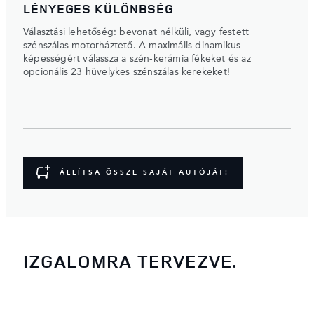
LÉNYEGES KÜLÖNBSÉG
Választási lehetőség: bevonat nélküli, vagy festett
szénszálas motorháztető. A maximális dinamikus
képességért válassza a szén-kerámia fékeket és az
opcionális 23 hüvelykes szénszálas kerekeket!
ÁLLÍTSA ÖSSZE SAJÁT AUTÓJÁT!
IZGALOMRA TERVEZVE.