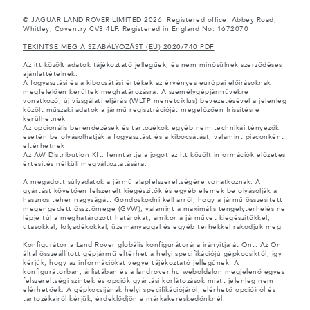
© JAGUAR LAND ROVER LIMITED 2026: Registered office: Abbey Road,
Whitley, Coventry CV3 4LF. Registered in England No: 1672070
TEKINTSE MEG A SZABÁLYOZÁST (EU) 2020/740 PDF
Az itt közölt adatok tájékoztató jellegűek, és nem minősülnek szerződéses
ajánlattételnek.
A fogyasztási és a kibocsátási értékek az érvényes európai előírásoknak
megfelelően kerültek meghatározásra. A személygépjárművekre
vonatkozó, új vizsgálati eljárás (WLTP menetciklus) bevezetésével a jelenleg
közölt műszaki adatok a jármű regisztrációját megelőzően frissítésre
kerülhetnek
Az opcionális berendezések és tartozékok egyéb nem technikai tényezők
esetén befolyásolhatják a fogyasztást és a kibocsátást, valamint piaconként
eltérhetnek.
Az AW Distribution Kft. fenntartja a jogot az itt közölt információk előzetes
értesítés nélküli megváltoztatására.
A megadott súlyadatok a jármű alapfelszereltségére vonatkoznak. A
gyártást követően felszerelt kiegészítők és egyéb elemek befolyásolják a
hasznos teher nagyságát. Gondoskodni kell arról, hogy a jármű összesített
megengedett össztömege (GVW), valamint a maximális tengelyterhelés ne
lépje túl a meghatározott határokat, amikor a járművet kiegészítőkkel,
utasokkal, folyadékokkal, üzemanyaggal és egyéb terhekkel rakodjuk meg.
Konfigurátor a Land Rover globális konfigurátorára irányítja át Önt. Az Ön
által összeállított gépjármű eltérhet a helyi specifikációjú gépkocsiktól, így
kérjük, hogy az információkat vegye tájékoztató jellegűnek. A
konfigurátorban, árlistában és a landrover.hu weboldalon megjelenő egyes
felszereltségi szintek és opciók gyártási korlátozások miatt jelenleg nem
elérhetőek. A gépkocsijának helyi specifikációjáról, elérhető opcióiról és
tartozékairól kérjük, érdeklődjön a márkakereskedőnknél.