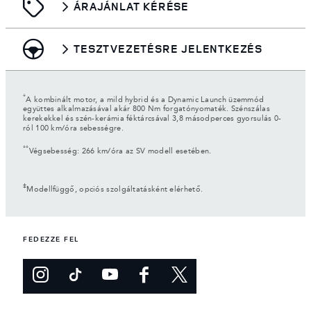
ÁRAJÁNLAT KÉRÉSE
TESZTVEZETÉSRE JELENTKEZÉS
*
A kombinált motor, a mild hybrid és a Dynamic Launch üzemmód
együttes alkalmazásával akár 800 Nm forgatónyomaték. Szénszálas
kerekekkel és szén-kerámia féktárcsával 3,8 másodperces gyorsulás 0-
ról 100 km/óra sebességre.
**
Végsebesség: 266 km/óra az SV modell esetében.
‡
Modellfüggő, opciós szolgáltatásként elérhető.
FEDEZZE FEL