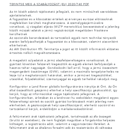
TEKINTSE MEG A SZABÁLYOZÁST (EU) 2020/740 PDF
Az itt közölt adatok tájékoztató jellegűek, és nem minősülnek szerződéses
ajánlattételnek.
A fogyasztási és a kibocsátási értékek az érvényes európai előírásoknak
megfelelően kerültek meghatározásra. A személygépjárművekre
vonatkozó, új vizsgálati eljárás (WLTP menetciklus) bevezetésével a jelenleg
közölt műszaki adatok a jármű regisztrációját megelőzően frissítésre
kerülhetnek
Az opcionális berendezések és tartozékok egyéb nem technikai tényezők
esetén befolyásolhatják a fogyasztást és a kibocsátást, valamint piaconként
eltérhetnek.
Az AW Distribution Kft. fenntartja a jogot az itt közölt információk előzetes
értesítés nélküli megváltoztatására.
A megadott súlyadatok a jármű alapfelszereltségére vonatkoznak. A
gyártást követően felszerelt kiegészítők és egyéb elemek befolyásolják a
hasznos teher nagyságát. Gondoskodni kell arról, hogy a jármű összesített
megengedett össztömege (GVW), valamint a maximális tengelyterhelés ne
lépje túl a meghatározott határokat, amikor a járművet kiegészítőkkel,
utasokkal, folyadékokkal, üzemanyaggal és egyéb terhekkel rakodjuk meg.
Konfigurátor a Land Rover globális konfigurátorára irányítja át Önt. Az Ön
által összeállított gépjármű eltérhet a helyi specifikációjú gépkocsiktól, így
kérjük, hogy az információkat vegye tájékoztató jellegűnek. A
konfigurátorban, árlistában és a landrover.hu weboldalon megjelenő egyes
felszereltségi szintek és opciók gyártási korlátozások miatt jelenleg nem
elérhetőek. A gépkocsijának helyi specifikációjáról, elérhető opcióiról és
tartozékairól kérjük, érdeklődjön a márkakereskedőnknél.
A feltüntetett árak tájékoztató jellegűek, tartalmazzák az áfa összegét
(bruttó ár esetében), de nem foglalják magukban a forgalomba helyezés
költségét, a regisztrációs adót, valamint a vagyonszerzési illetéket. A
feltüntetett árak az általános forgalmi adó és regisztrációs díj változása