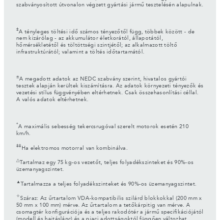
szabványosított útvonalon végzett gyártási jármű tesztelésén alapulnak.
‡
A tényleges töltési idő számos tényezőtől függ, többek között - de
nem kizárólag - az akkumulátor életkorától, állapotától,
hőmérsékletétől és töltöttségi szintjétől; az alkalmazott töltő
infrastruktúrától; valamint a töltés időtartamától.
±
A megadott adatok az NEDC szabvány szerint, hivatalos gyártói
tesztek alapján kerültek kiszámításra. Az adatok környezeti tényezők és
vezetési stílus függvényében eltérhetnek. Csak összehasonlítási céllal.
A valós adatok eltérhetnek.
*
A maximális sebesség tekercsrugóval szerelt motorok esetén 210
km/h.
‡‡
Ha elektromos motorral van kombinálva.
△
Tartalmaz egy 75 kg-os vezetőt, teljes folyadékszinteket és 90%-os
üzemanyagszintet.
▲
Tartalmazza a teljes folyadékszinteket és 90%-os üzemanyagszintet.
✧
Száraz: Az űrtartalom VDA-kompatibilis szilárd blokkokkal (200 mm x
50 mm x 100 mm) mérve. Az űrtartalom a tetőkárpitig van mérve. A
csomagtér konfigurációja és a teljes rakodótér a jármű specifikációjától
(modell és hajtáslánc) és a piaci adottságoktól függően változhat.