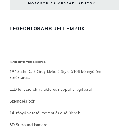
MOTOROK ÉS MŰSZAKI ADATOK
LEGFONTOSABB JELLEMZŐK
Range Rover Velar S jellemzői:
R
19" Satin Dark Grey kivitelű Style 5108 könnyűfém
keréktárcsa
LED fényszórók karakteres nappali világítással
Szemcsés bőr
14 irányú vezetői memóriás első ülések
3D Surround kamera