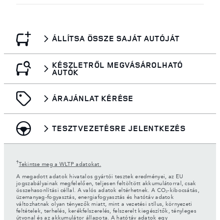
ÁLLÍTSA ÖSSZE SAJÁT AUTÓJÁT
KÉSZLETRŐL MEGVÁSÁROLHATÓ
AUTÓK
ÁRAJÁNLAT KÉRÉSE
TESZTVEZETÉSRE JELENTKEZÉS
†
Tekintse meg a WLTP adatokat.
A megadott adatok hivatalos gyártói tesztek eredményei, az EU
jogszabályainak megfelelően, teljesen feltöltött akkumulátorral, csak
összehasonlítási céllal. A valós adatok eltérhetnek. A CO₂-kibocsátás,
üzemanyag-fogyasztás, energiafogyasztás és hatótáv adatok
változhatnak olyan tényezők miatt, mint a vezetési stílus, környezeti
feltételek, terhelés, kerékfelszerelés, felszerelt kiegészítők, tényleges
útvonal és az akkumulátor állapota. A hatótáv adatok egy