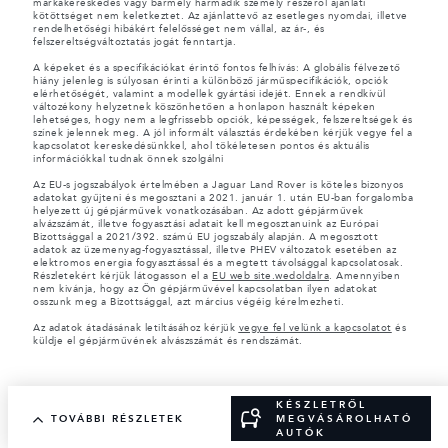
márkakereskedés vagy bármely harmadik személy részéről ajánlati
kötöttséget nem keletkeztet. Az ajánlattevő az esetleges nyomdai, illetve
rendelhetőségi hibákért felelősséget nem vállal, az ár-, és
felszereltségváltoztatás jogát fenntartja.
A képeket és a specifikációkat érintő fontos felhívás: A globális félvezető
hiány jelenleg is súlyosan érinti a különböző járműspecifikációk, opciók
elérhetőségét, valamint a modellek gyártási idejét. Ennek a rendkívül
változékony helyzetnek köszönhetően a honlapon használt képeken
lehetséges, hogy nem a legfrissebb opciók, képességek, felszereltségek és
színek jelennek meg. A jól informált választás érdekében kérjük vegye fel a
kapcsolatot kereskedésünkkel, ahol tökéletesen pontos és aktuális
információkkal tudnak önnek szolgálni
Az EU-s jogszabályok értelmében a Jaguar Land Rover is köteles bizonyos
adatokat gyűjteni és megosztani a 2021. január 1. után EU-ban forgalomba
helyezett új gépjárművek vonatkozásában. Az adott gépjárművek
alvázszámát, illetve fogyasztási adatait kell megosztanuink az Európai
Bizottsággal a 2021/392. számú EU jogszabály alapján. A megosztott
adatok az üzemenyag-fogyasztással, illetve PHEV változatok esetében az
elektromos energia fogyasztással és a megtett távolsággal kapcsolatosak.
Részletekért kérjük látogasson el a
EU web site.wedoldalra
. Amennyiben
nem kivánja, hogy az Ön gépjárművével kapcsolatban ilyen adatokat
osszunk meg a Bizottsággal, azt március végéig kérelmezheti.
Az adatok átadásának letiltásához kérjük
vegye fel velünk a kapcsolatot
és
küldje el gépjárművének alvászszámát és rendszámát.
KÉSZLETRŐL
TOVÁBBI RÉSZLETEK
MEGVÁSÁROLHATÓ
AUTÓK