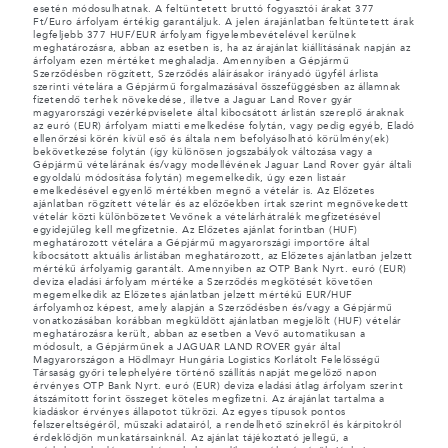
esetén módosulhatnak. A feltüntetett bruttó fogyasztói árakat 377
Ft/Euro árfolyam értékig garantáljuk. A jelen árajánlatban feltüntetett árak
legfeljebb 377 HUF/EUR árfolyam figyelembevételével kerülnek
meghatározásra, abban az esetben is, ha az árajánlat kiállításának napján az
árfolyam ezen mértéket meghaladja. Amennyiben a Gépjármű
Szerződésben rögzített, Szerződés aláírásakor irányadó ügyfél árlista
szerinti vételára a Gépjármű forgalmazásával összefüggésben az államnak
fizetendő terhek növekedése, illetve a Jaguar Land Rover gyár
magyarországi vezérképviselete által kibocsátott árlistán szereplő áraknak
az euró (EUR) árfolyam miatti emelkedése folytán, vagy pedig egyéb, Eladó
ellenőrzési körén kívül eső és általa nem befolyásolható körülmény(ek)
bekövetkezése folytán (így különösen jogszabályok változása vagy a
Gépjármű vételárának és/vagy modellévének Jaguar Land Rover gyár általi
egyoldalú módosítása folytán) megemelkedik, úgy ezen listaár
emelkedésével egyenlő mértékben megnő a vételár is. Az Előzetes
ajánlatban rögzített vételár és az előzőekben írtak szerint megnövekedett
vételár közti különbözetet Vevőnek a vételárhátralék megfizetésével
egyidejűleg kell megfizetnie. Az Előzetes ajánlat forintban (HUF)
meghatározott vételára a Gépjármű magyarországi importőre által
kibocsátott aktuális árlistában meghatározott, az Előzetes ajánlatban jelzett
mértékű árfolyamig garantált. Amennyiben az OTP Bank Nyrt. euró (EUR)
deviza eladási árfolyam mértéke a Szerződés megkötését követően
megemelkedik az Előzetes ajánlatban jelzett mértékű EUR/HUF
árfolyamhoz képest, amely alapján a Szerződésben és/vagy a Gépjármű
vonatkozásában korábban megküldött ajánlatban megjelölt (HUF) vételár
meghatározásra került, abban az esetben a Vevő automatikusan a
módosult, a Gépjárműnek a JAGUAR LAND ROVER gyár által
Magyarországon a Hödlmayr Hungária Logistics Korlátolt Felelősségű
Társaság győri telephelyére történő szállítás napját megelőző napon
érvényes OTP Bank Nyrt. euró (EUR) deviza eladási átlag árfolyam szerint
átszámított forint összeget köteles megfizetni. Az árajánlat tartalma a
kiadáskor érvényes állapotot tükrözi. Az egyes típusok pontos
felszereltségéről, műszaki adatairól, a rendelhető színekről és kárpitokról
érdeklődjön munkatársainknál. Az ajánlat tájékoztató jellegű, a