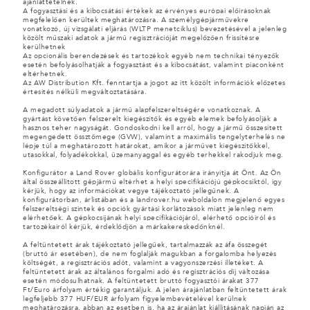
ajánlattételnek.
A fogyasztási és a kibocsátási értékek az érvényes európai előírásoknak
megfelelően kerültek meghatározásra. A személygépjárművekre
vonatkozó, új vizsgálati eljárás (WLTP menetciklus) bevezetésével a jelenleg
közölt műszaki adatok a jármű regisztrációját megelőzően frissítésre
kerülhetnek
Az opcionális berendezések és tartozékok egyéb nem technikai tényezők
esetén befolyásolhatják a fogyasztást és a kibocsátást, valamint piaconként
eltérhetnek.
Az AW Distribution Kft. fenntartja a jogot az itt közölt információk előzetes
értesítés nélküli megváltoztatására.
A megadott súlyadatok a jármű alapfelszereltségére vonatkoznak. A
gyártást követően felszerelt kiegészítők és egyéb elemek befolyásolják a
hasznos teher nagyságát. Gondoskodni kell arról, hogy a jármű összesített
megengedett össztömege (GVW), valamint a maximális tengelyterhelés ne
lépje túl a meghatározott határokat, amikor a járművet kiegészítőkkel,
utasokkal, folyadékokkal, üzemanyaggal és egyéb terhekkel rakodjuk meg.
Konfigurátor a Land Rover globális konfigurátorára irányítja át Önt. Az Ön
által összeállított gépjármű eltérhet a helyi specifikációjú gépkocsiktól, így
kérjük, hogy az információkat vegye tájékoztató jellegűnek. A
konfigurátorban, árlistában és a landrover.hu weboldalon megjelenő egyes
felszereltségi szintek és opciók gyártási korlátozások miatt jelenleg nem
elérhetőek. A gépkocsijának helyi specifikációjáról, elérhető opcióiról és
tartozékairól kérjük, érdeklődjön a márkakereskedőnknél.
A feltüntetett árak tájékoztató jellegűek, tartalmazzák az áfa összegét
(bruttó ár esetében), de nem foglalják magukban a forgalomba helyezés
költségét, a regisztrációs adót, valamint a vagyonszerzési illetéket. A
feltüntetett árak az általános forgalmi adó és regisztrációs díj változása
esetén módosulhatnak. A feltüntetett bruttó fogyasztói árakat 377
Ft/Euro árfolyam értékig garantáljuk. A jelen árajánlatban feltüntetett árak
legfeljebb 377 HUF/EUR árfolyam figyelembevételével kerülnek
meghatározásra, abban az esetben is, ha az árajánlat kiállításának napján az