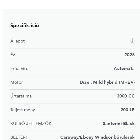
Specifikáció
Állapot
Új
Év
2026
Erőátvitel
Automata
Motor
Dízel, Mild hybrid (MHEV)
Űrtartalma
3000 CC
Teljesítmény
200 LE
KÜLSŐ JELLEMZŐK
Santorini Black
BELTÉRI
Caraway/Ebony Windsor bőrülések