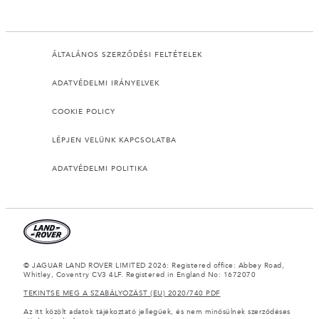
ÁLTALÁNOS SZERZŐDÉSI FELTÉTELEK
ADATVÉDELMI IRÁNYELVEK
COOKIE POLICY
LÉPJEN VELÜNK KAPCSOLATBA
ADATVÉDELMI POLITIKA
© JAGUAR LAND ROVER LIMITED 2026: Registered office: Abbey Road,
Whitley, Coventry CV3 4LF. Registered in England No: 1672070
TEKINTSE MEG A SZABÁLYOZÁST (EU) 2020/740 PDF
Az itt közölt adatok tájékoztató jellegűek, és nem minősülnek szerződéses