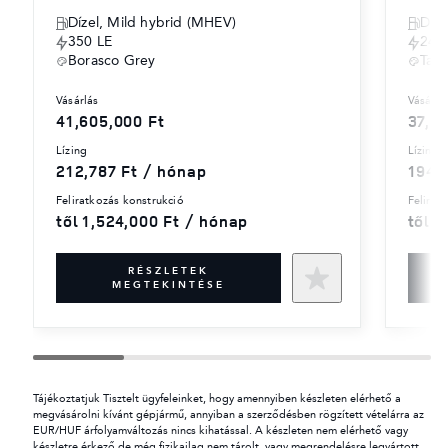
Dízel, Mild hybrid (MHEV)
Díze
350 LE
249
Borasco Grey
Tas
vásárlás
vásárlá
41,605,000 Ft
37,9
lízing
lízing
212,787 Ft / hónap
194,
feliratkozás konstrukció
felira
től 1,524,000 Ft / hónap
től 1
RÉSZLETEK
MEGTEKINTÉSE
Tájékoztatjuk Tisztelt ügyfeleinket, hogy amennyiben készleten elérhető a
megvásárolni kívánt gépjármű, annyiban a szerződésben rögzített vételárra az
EUR/HUF árfolyamváltozás nincs kihatással. A készleten nem elérhető vagy
készletre érkező de még fizikailag nem tárolt, vagy megrendelésre legyártott