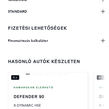
Választható
STANDARD
FIZETÉSI LEHETŐSÉGEK
Finanszírozás kalkulátor
HASONLÓ AUTÓK KÉSZLETEN
ÚJ
ÚJ
HAMAROSAN ELÉRHETŐ
HAMA
DEFENDER 90
DEF
X-DYNAMIC HSE
X-DY