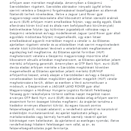
árfolyam ezen mértéket meghaladja. Amennyiben a Gépjármű
Szerződésben rögzített, Szerződés aláírásakor irányadó ügyfél árlista
szerinti vételára a Gépjármű forgalmazásával összefüggésben az államnak
fizetendő terhek növekedése, illetve a Jaguar Land Rover gyár
magyarországi vezérképviselete által kibocsátott árlistán szereplő áraknak
az euró (EUR) árfolyam miatti emelkedése folytán, vagy pedig egyéb, Eladó
ellenőrzési körén kívül eső és általa nem befolyásolható körülmény(ek)
bekövetkezése folytán (így különösen jogszabályok változása vagy a
Gépjármű vételárának és/vagy modellévének Jaguar Land Rover gyár általi
egyoldalú módosítása folytán) megemelkedik, úgy ezen listaár
emelkedésével egyenlő mértékben megnő a vételár is. Az Előzetes
ajánlatban rögzített vételár és az előzőekben írtak szerint megnövekedett
vételár közti különbözetet Vevőnek a vételárhátralék megfizetésével
egyidejűleg kell megfizetnie. Az Előzetes ajánlat forintban (HUF)
meghatározott vételára a Gépjármű magyarországi importőre által
kibocsátott aktuális árlistában meghatározott, az Előzetes ajánlatban jelzett
mértékű árfolyamig garantált. Amennyiben az OTP Bank Nyrt. euró (EUR)
deviza eladási árfolyam mértéke a Szerződés megkötését követően
megemelkedik az Előzetes ajánlatban jelzett mértékű EUR/HUF
árfolyamhoz képest, amely alapján a Szerződésben és/vagy a Gépjármű
vonatkozásában korábban megküldött ajánlatban megjelölt (HUF) vételár
meghatározásra került, abban az esetben a Vevő automatikusan a
módosult, a Gépjárműnek a JAGUAR LAND ROVER gyár által
Magyarországon a Hödlmayr Hungária Logistics Korlátolt Felelősségű
Társaság győri telephelyére történő szállítás napját megelőző napon
érvényes OTP Bank Nyrt. euró (EUR) deviza eladási átlag árfolyam szerint
átszámított forint összeget köteles megfizetni. Az árajánlat tartalma a
kiadáskor érvényes állapotot tükrözi. Az egyes típusok pontos
felszereltségéről, műszaki adatairól, a rendelhető színekről és kárpitokról
érdeklődjön munkatársainknál. Az ajánlat tájékoztató jellegű, a
márkakereskedés vagy bármely harmadik személy részéről ajánlati
kötöttséget nem keletkeztet. Az ajánlattevő az esetleges nyomdai, illetve
rendelhetőségi hibákért felelősséget nem vállal, az ár-, és
felszereltségváltoztatás jogát fenntartja.