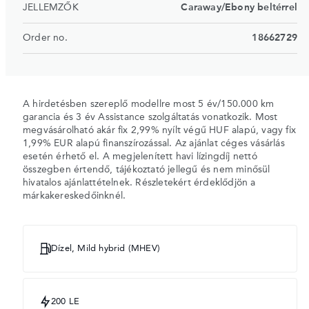
JELLEMZŐK
Caraway/Ebony beltérrel
Order no.
18662729
A hirdetésben szereplő modellre most 5 év/150.000 km
garancia és 3 év Assistance szolgáltatás vonatkozik. Most
megvásárolható akár fix 2,99% nyílt végű HUF alapú, vagy fix
1,99% EUR alapú finanszírozással. Az ajánlat céges vásárlás
esetén érhető el. A megjelenített havi lízingdíj nettó
összegben értendő, tájékoztató jellegű és nem minősül
hivatalos ajánlattételnek. Részletekért érdeklődjön a
márkakereskedőinknél.
Dízel, Mild hybrid (MHEV)
200 LE