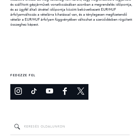
és szállított gépjárművek vonatkozásában azonban a megrendelés időpontja,
és az ügyfél általi átvétel időpontja között bekövetkezett EUR/HUF
árfolyamváltozás a vételárra kihatással van, és a ténylegesen megfizetendő
vételár a EUR/HUF árfolyam függvényében változhat a szerződésben rögzített
összeghez képest.
FEDEZZE FEL