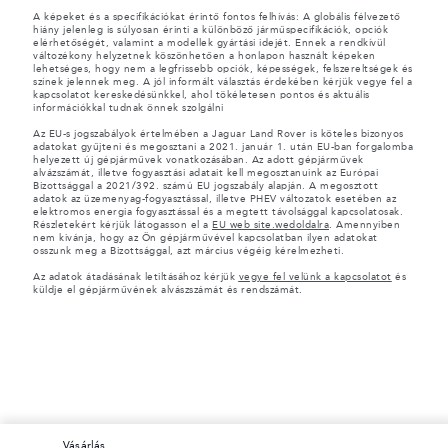
A képeket és a specifikációkat érintő fontos felhívás: A globális félvezető
hiány jelenleg is súlyosan érinti a különböző járműspecifikációk, opciók
elérhetőségét, valamint a modellek gyártási idejét. Ennek a rendkívül
változékony helyzetnek köszönhetően a honlapon használt képeken
lehetséges, hogy nem a legfrissebb opciók, képességek, felszereltségek és
színek jelennek meg. A jól informált választás érdekében kérjük vegye fel a
kapcsolatot kereskedésünkkel, ahol tökéletesen pontos és aktuális
információkkal tudnak önnek szolgálni
Az EU-s jogszabályok értelmében a Jaguar Land Rover is köteles bizonyos
adatokat gyűjteni és megosztani a 2021. január 1. után EU-ban forgalomba
helyezett új gépjárművek vonatkozásában. Az adott gépjárművek
alvázszámát, illetve fogyasztási adatait kell megosztanuink az Európai
Bizottsággal a 2021/392. számú EU jogszabály alapján. A megosztott
adatok az üzemenyag-fogyasztással, illetve PHEV változatok esetében az
elektromos energia fogyasztással és a megtett távolsággal kapcsolatosak.
Részletekért kérjük látogasson el a
EU web site.wedoldalra
. Amennyiben
nem kivánja, hogy az Ön gépjárművével kapcsolatban ilyen adatokat
osszunk meg a Bizottsággal, azt március végéig kérelmezheti.
Az adatok átadásának letiltásához kérjük
vegye fel velünk a kapcsolatot
és
küldje el gépjárművének alvászszámát és rendszámát.
vásárlás