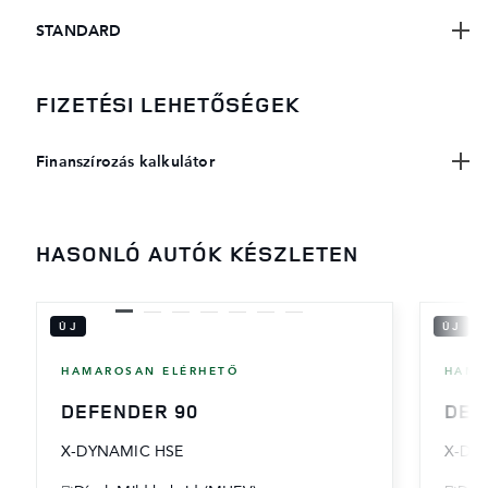
STANDARD
FIZETÉSI LEHETŐSÉGEK
Finanszírozás kalkulátor
HASONLÓ AUTÓK KÉSZLETEN
ÚJ
ÚJ
HAMAROSAN ELÉRHETŐ
HAMA
DEFENDER 90
DEF
X-DYNAMIC HSE
X-DY