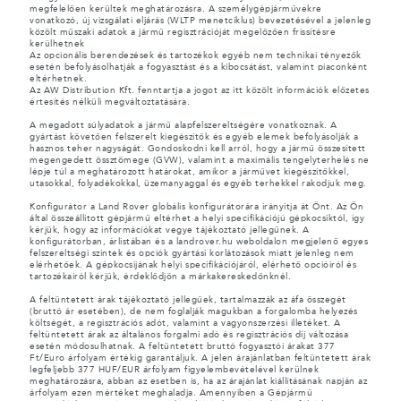
megfelelően kerültek meghatározásra. A személygépjárművekre
vonatkozó, új vizsgálati eljárás (WLTP menetciklus) bevezetésével a jelenleg
közölt műszaki adatok a jármű regisztrációját megelőzően frissítésre
kerülhetnek
Az opcionális berendezések és tartozékok egyéb nem technikai tényezők
esetén befolyásolhatják a fogyasztást és a kibocsátást, valamint piaconként
eltérhetnek.
Az AW Distribution Kft. fenntartja a jogot az itt közölt információk előzetes
értesítés nélküli megváltoztatására.
A megadott súlyadatok a jármű alapfelszereltségére vonatkoznak. A
gyártást követően felszerelt kiegészítők és egyéb elemek befolyásolják a
hasznos teher nagyságát. Gondoskodni kell arról, hogy a jármű összesített
megengedett össztömege (GVW), valamint a maximális tengelyterhelés ne
lépje túl a meghatározott határokat, amikor a járművet kiegészítőkkel,
utasokkal, folyadékokkal, üzemanyaggal és egyéb terhekkel rakodjuk meg.
Konfigurátor a Land Rover globális konfigurátorára irányítja át Önt. Az Ön
által összeállított gépjármű eltérhet a helyi specifikációjú gépkocsiktól, így
kérjük, hogy az információkat vegye tájékoztató jellegűnek. A
konfigurátorban, árlistában és a landrover.hu weboldalon megjelenő egyes
felszereltségi szintek és opciók gyártási korlátozások miatt jelenleg nem
elérhetőek. A gépkocsijának helyi specifikációjáról, elérhető opcióiról és
tartozékairól kérjük, érdeklődjön a márkakereskedőnknél.
A feltüntetett árak tájékoztató jellegűek, tartalmazzák az áfa összegét
(bruttó ár esetében), de nem foglalják magukban a forgalomba helyezés
költségét, a regisztrációs adót, valamint a vagyonszerzési illetéket. A
feltüntetett árak az általános forgalmi adó és regisztrációs díj változása
esetén módosulhatnak. A feltüntetett bruttó fogyasztói árakat 377
Ft/Euro árfolyam értékig garantáljuk. A jelen árajánlatban feltüntetett árak
legfeljebb 377 HUF/EUR árfolyam figyelembevételével kerülnek
meghatározásra, abban az esetben is, ha az árajánlat kiállításának napján az
árfolyam ezen mértéket meghaladja. Amennyiben a Gépjármű