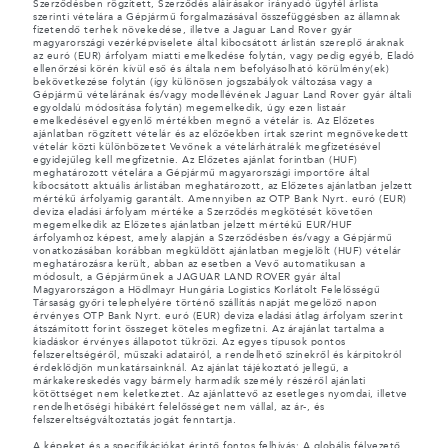
Szerződésben rögzített, Szerződés aláírásakor irányadó ügyfél árlista
szerinti vételára a Gépjármű forgalmazásával összefüggésben az államnak
fizetendő terhek növekedése, illetve a Jaguar Land Rover gyár
magyarországi vezérképviselete által kibocsátott árlistán szereplő áraknak
az euró (EUR) árfolyam miatti emelkedése folytán, vagy pedig egyéb, Eladó
ellenőrzési körén kívül eső és általa nem befolyásolható körülmény(ek)
bekövetkezése folytán (így különösen jogszabályok változása vagy a
Gépjármű vételárának és/vagy modellévének Jaguar Land Rover gyár általi
egyoldalú módosítása folytán) megemelkedik, úgy ezen listaár
emelkedésével egyenlő mértékben megnő a vételár is. Az Előzetes
ajánlatban rögzített vételár és az előzőekben írtak szerint megnövekedett
vételár közti különbözetet Vevőnek a vételárhátralék megfizetésével
egyidejűleg kell megfizetnie. Az Előzetes ajánlat forintban (HUF)
meghatározott vételára a Gépjármű magyarországi importőre által
kibocsátott aktuális árlistában meghatározott, az Előzetes ajánlatban jelzett
mértékű árfolyamig garantált. Amennyiben az OTP Bank Nyrt. euró (EUR)
deviza eladási árfolyam mértéke a Szerződés megkötését követően
megemelkedik az Előzetes ajánlatban jelzett mértékű EUR/HUF
árfolyamhoz képest, amely alapján a Szerződésben és/vagy a Gépjármű
vonatkozásában korábban megküldött ajánlatban megjelölt (HUF) vételár
meghatározásra került, abban az esetben a Vevő automatikusan a
módosult, a Gépjárműnek a JAGUAR LAND ROVER gyár által
Magyarországon a Hödlmayr Hungária Logistics Korlátolt Felelősségű
Társaság győri telephelyére történő szállítás napját megelőző napon
érvényes OTP Bank Nyrt. euró (EUR) deviza eladási átlag árfolyam szerint
átszámított forint összeget köteles megfizetni. Az árajánlat tartalma a
kiadáskor érvényes állapotot tükrözi. Az egyes típusok pontos
felszereltségéről, műszaki adatairól, a rendelhető színekről és kárpitokról
érdeklődjön munkatársainknál. Az ajánlat tájékoztató jellegű, a
márkakereskedés vagy bármely harmadik személy részéről ajánlati
kötöttséget nem keletkeztet. Az ajánlattevő az esetleges nyomdai, illetve
rendelhetőségi hibákért felelősséget nem vállal, az ár-, és
felszereltségváltoztatás jogát fenntartja.
A képeket és a specifikációkat érintő fontos felhívás: A globális félvezető