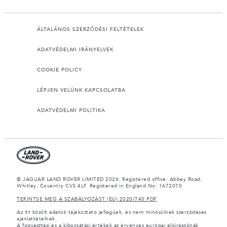
ÁLTALÁNOS SZERZŐDÉSI FELTÉTELEK
ADATVÉDELMI IRÁNYELVEK
COOKIE POLICY
LÉPJEN VELÜNK KAPCSOLATBA
ADATVÉDELMI POLITIKA
© JAGUAR LAND ROVER LIMITED 2026: Registered office: Abbey Road,
Whitley, Coventry CV3 4LF. Registered in England No: 1672070
TEKINTSE MEG A SZABÁLYOZÁST (EU) 2020/740 PDF
Az itt közölt adatok tájékoztató jellegűek, és nem minősülnek szerződéses
ajánlattételnek.
A fogyasztási és a kibocsátási értékek az érvényes európai előírásoknak