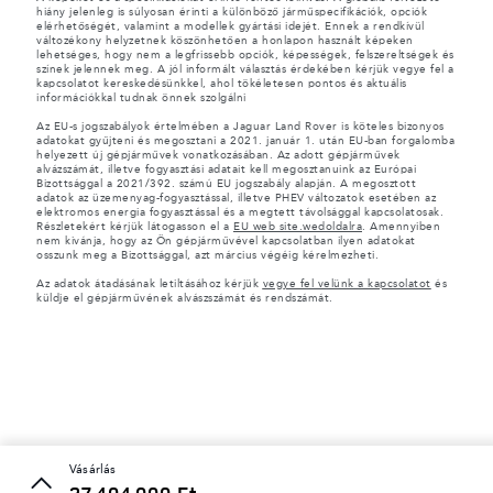
hiány jelenleg is súlyosan érinti a különböző járműspecifikációk, opciók
elérhetőségét, valamint a modellek gyártási idejét. Ennek a rendkívül
változékony helyzetnek köszönhetően a honlapon használt képeken
lehetséges, hogy nem a legfrissebb opciók, képességek, felszereltségek és
színek jelennek meg. A jól informált választás érdekében kérjük vegye fel a
kapcsolatot kereskedésünkkel, ahol tökéletesen pontos és aktuális
információkkal tudnak önnek szolgálni
Az EU-s jogszabályok értelmében a Jaguar Land Rover is köteles bizonyos
adatokat gyűjteni és megosztani a 2021. január 1. után EU-ban forgalomba
helyezett új gépjárművek vonatkozásában. Az adott gépjárművek
alvázszámát, illetve fogyasztási adatait kell megosztanuink az Európai
Bizottsággal a 2021/392. számú EU jogszabály alapján. A megosztott
adatok az üzemenyag-fogyasztással, illetve PHEV változatok esetében az
elektromos energia fogyasztással és a megtett távolsággal kapcsolatosak.
Részletekért kérjük látogasson el a
EU web site.wedoldalra
. Amennyiben
nem kivánja, hogy az Ön gépjárművével kapcsolatban ilyen adatokat
osszunk meg a Bizottsággal, azt március végéig kérelmezheti.
Az adatok átadásának letiltásához kérjük
vegye fel velünk a kapcsolatot
és
küldje el gépjárművének alvászszámát és rendszámát.
vásárlás