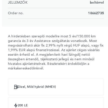
JELLEMZŐK
beltérrel
Order no.
18662735
A hirdetésben szereplő modellre most 5 év/150.000 km
garancia és 3 év Assistance szolgáltatás vonatkozik. Most
megvásárolható akár fix 2,99% nyílt végű HUF alapú, vagy fix
1,99% EUR alapú finanszírozással. Az ajánlat céges vásárlás
esetén érhető el. A megjelenített havi lízingdíj nettó
összegben értendő, tájékoztató jellegű és nem minősül
hivatalos ajánlattételnek. Részletekért érdeklődjön a
márkakereskedőinknél.
Dízel, Mild hybrid (MHEV)
200 LE