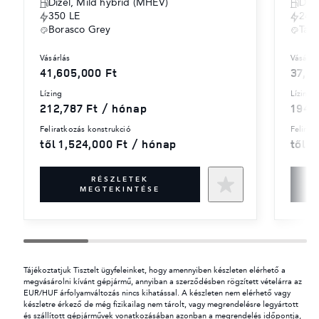
Dízel, Mild hybrid (MHEV)
Díze
350 LE
249
Borasco Grey
Tas
vásárlás
vásárlá
41,605,000 Ft
37,9
lízing
lízing
212,787 Ft / hónap
194,
feliratkozás konstrukció
felira
től 1,524,000 Ft / hónap
től 1
RÉSZLETEK
MEGTEKINTÉSE
Tájékoztatjuk Tisztelt ügyfeleinket, hogy amennyiben készleten elérhető a
megvásárolni kívánt gépjármű, annyiban a szerződésben rögzített vételárra az
EUR/HUF árfolyamváltozás nincs kihatással. A készleten nem elérhető vagy
készletre érkező de még fizikailag nem tárolt, vagy megrendelésre legyártott
és szállított gépjárművek vonatkozásában azonban a megrendelés időpontja,