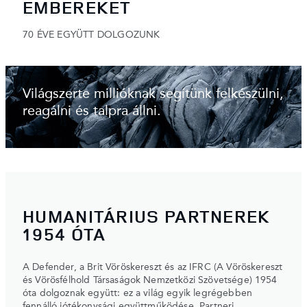
EMBEREKET
70 ÉVE EGYÜTT DOLGOZUNK
Világszerte millióknak segítünk felkészülni,
reagálni és talpra állni.
HUMANITÁRIUS PARTNEREK
1954 ÓTA
A Defender, a Brit Vöröskereszt és az IFRC (A Vöröskereszt
és Vörösfélhold Társaságok Nemzetközi Szövetsége) 1954
óta dolgoznak együtt: ez a világ egyik legrégebben
fennálló jótékonysági együttműködése. Partneri