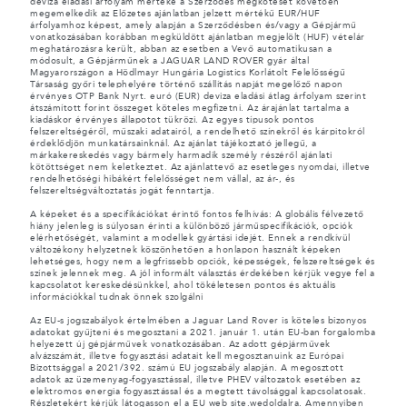
deviza eladási árfolyam mértéke a Szerződés megkötését követően
megemelkedik az Előzetes ajánlatban jelzett mértékű EUR/HUF
árfolyamhoz képest, amely alapján a Szerződésben és/vagy a Gépjármű
vonatkozásában korábban megküldött ajánlatban megjelölt (HUF) vételár
meghatározásra került, abban az esetben a Vevő automatikusan a
módosult, a Gépjárműnek a JAGUAR LAND ROVER gyár által
Magyarországon a Hödlmayr Hungária Logistics Korlátolt Felelősségű
Társaság győri telephelyére történő szállítás napját megelőző napon
érvényes OTP Bank Nyrt. euró (EUR) deviza eladási átlag árfolyam szerint
átszámított forint összeget köteles megfizetni. Az árajánlat tartalma a
kiadáskor érvényes állapotot tükrözi. Az egyes típusok pontos
felszereltségéről, műszaki adatairól, a rendelhető színekről és kárpitokról
érdeklődjön munkatársainknál. Az ajánlat tájékoztató jellegű, a
márkakereskedés vagy bármely harmadik személy részéről ajánlati
kötöttséget nem keletkeztet. Az ajánlattevő az esetleges nyomdai, illetve
rendelhetőségi hibákért felelősséget nem vállal, az ár-, és
felszereltségváltoztatás jogát fenntartja.
A képeket és a specifikációkat érintő fontos felhívás: A globális félvezető
hiány jelenleg is súlyosan érinti a különböző járműspecifikációk, opciók
elérhetőségét, valamint a modellek gyártási idejét. Ennek a rendkívül
változékony helyzetnek köszönhetően a honlapon használt képeken
lehetséges, hogy nem a legfrissebb opciók, képességek, felszereltségek és
színek jelennek meg. A jól informált választás érdekében kérjük vegye fel a
kapcsolatot kereskedésünkkel, ahol tökéletesen pontos és aktuális
információkkal tudnak önnek szolgálni
Az EU-s jogszabályok értelmében a Jaguar Land Rover is köteles bizonyos
adatokat gyűjteni és megosztani a 2021. január 1. után EU-ban forgalomba
helyezett új gépjárművek vonatkozásában. Az adott gépjárművek
alvázszámát, illetve fogyasztási adatait kell megosztanuink az Európai
Bizottsággal a 2021/392. számú EU jogszabály alapján. A megosztott
adatok az üzemenyag-fogyasztással, illetve PHEV változatok esetében az
elektromos energia fogyasztással és a megtett távolsággal kapcsolatosak.
Részletekért kérjük látogasson el a
EU web site.wedoldalra
. Amennyiben