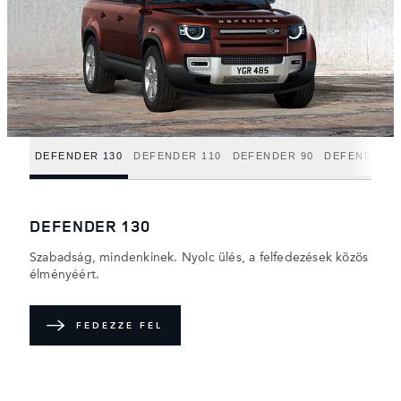
DEFENDER 130
DEFENDER 110
DEFENDER 90
DEFENDER H
DEFENDER 130
Szabadság, mindenkinek. Nyolc ülés, a felfedezések közös
élményéért.
FEDEZZE FEL