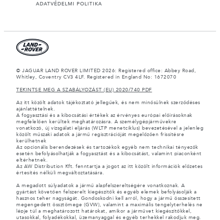
ADATVÉDELMI POLITIKA
© JAGUAR LAND ROVER LIMITED 2026: Registered office: Abbey Road,
Whitley, Coventry CV3 4LF. Registered in England No: 1672070
TEKINTSE MEG A SZABÁLYOZÁST (EU) 2020/740 PDF
Az itt közölt adatok tájékoztató jellegűek, és nem minősülnek szerződéses
ajánlattételnek.
A fogyasztási és a kibocsátási értékek az érvényes európai előírásoknak
megfelelően kerültek meghatározásra. A személygépjárművekre
vonatkozó, új vizsgálati eljárás (WLTP menetciklus) bevezetésével a jelenleg
közölt műszaki adatok a jármű regisztrációját megelőzően frissítésre
kerülhetnek
Az opcionális berendezések és tartozékok egyéb nem technikai tényezők
esetén befolyásolhatják a fogyasztást és a kibocsátást, valamint piaconként
eltérhetnek.
Az AW Distribution Kft. fenntartja a jogot az itt közölt információk előzetes
értesítés nélküli megváltoztatására.
A megadott súlyadatok a jármű alapfelszereltségére vonatkoznak. A
gyártást követően felszerelt kiegészítők és egyéb elemek befolyásolják a
hasznos teher nagyságát. Gondoskodni kell arról, hogy a jármű összesített
megengedett össztömege (GVW), valamint a maximális tengelyterhelés ne
lépje túl a meghatározott határokat, amikor a járművet kiegészítőkkel,
utasokkal, folyadékokkal, üzemanyaggal és egyéb terhekkel rakodjuk meg.