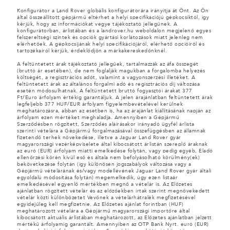
Konfigurátor a Land Rover globális konfigurátorára irányítja át Önt. Az Ön
által összeállított gépjármű eltérhet a helyi specifikációjú gépkocsiktól, így
kérjük, hogy az információkat vegye tájékoztató jellegűnek. A
konfigurátorban, árlistában és a landrover.hu weboldalon megjelenő egyes
felszereltségi szintek és opciók gyártási korlátozások miatt jelenleg nem
elérhetőek. A gépkocsijának helyi specifikációjáról, elérhető opcióiról és
tartozékairól kérjük, érdeklődjön a márkakereskedőnknél.
A feltüntetett árak tájékoztató jellegűek, tartalmazzák az áfa összegét
(bruttó ár esetében), de nem foglalják magukban a forgalomba helyezés
költségét, a regisztrációs adót, valamint a vagyonszerzési illetéket. A
feltüntetett árak az általános forgalmi adó és regisztrációs díj változása
esetén módosulhatnak. A feltüntetett bruttó fogyasztói árakat 377
Ft/Euro árfolyam értékig garantáljuk. A jelen árajánlatban feltüntetett árak
legfeljebb 377 HUF/EUR árfolyam figyelembevételével kerülnek
meghatározásra, abban az esetben is, ha az árajánlat kiállításának napján az
árfolyam ezen mértéket meghaladja. Amennyiben a Gépjármű
Szerződésben rögzített, Szerződés aláírásakor irányadó ügyfél árlista
szerinti vételára a Gépjármű forgalmazásával összefüggésben az államnak
fizetendő terhek növekedése, illetve a Jaguar Land Rover gyár
magyarországi vezérképviselete által kibocsátott árlistán szereplő áraknak
az euró (EUR) árfolyam miatti emelkedése folytán, vagy pedig egyéb, Eladó
ellenőrzési körén kívül eső és általa nem befolyásolható körülmény(ek)
bekövetkezése folytán (így különösen jogszabályok változása vagy a
Gépjármű vételárának és/vagy modellévének Jaguar Land Rover gyár általi
egyoldalú módosítása folytán) megemelkedik, úgy ezen listaár
emelkedésével egyenlő mértékben megnő a vételár is. Az Előzetes
ajánlatban rögzített vételár és az előzőekben írtak szerint megnövekedett
vételár közti különbözetet Vevőnek a vételárhátralék megfizetésével
egyidejűleg kell megfizetnie. Az Előzetes ajánlat forintban (HUF)
meghatározott vételára a Gépjármű magyarországi importőre által
kibocsátott aktuális árlistában meghatározott, az Előzetes ajánlatban jelzett
mértékű árfolyamig garantált. Amennyiben az OTP Bank Nyrt. euró (EUR)