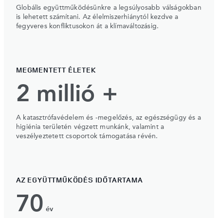
Globális együttműködésünkre a legsúlyosabb válságokban
is lehetett számítani. Az élelmiszerhiánytól kezdve a
fegyveres konfliktusokon át a klímaváltozásig.
MEGMENTETT ÉLETEK
2 millió +
A katasztrófavédelem és -megelőzés, az egészségügy és a
higiénia területén végzett munkánk, valamint a
veszélyeztetett csoportok támogatása révén.
AZ EGYÜTTMŰKÖDÉS IDŐTARTAMA
70
év