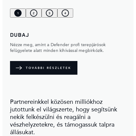
1
2
3
4
DUBAJ
Nézze meg, amint a Defender profi terepjárósok
felügyelete alatt minden kihívással megbirkózik.
TOVÁBBI RÉSZLETEK
Partnereinkkel közösen milliókhoz
jutottunk el világszerte, hogy segítsünk
nekik felkészülni és reagálni a
vészhelyzetekre, és támogassuk talpra
állásukat.