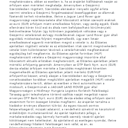
meghatározásra, abban az esetben is, ha az árajánlat kiállításának napján az
árfolyam ezen mértéket meghaladja. Amennyiben a Gépjármű
Szerződésben rögzített, Szerződés aláírásakor irányadó ügyfél árlista
szerinti vételára a Gépjármű forgalmazásával összefüggésben az államnak
fizetendő terhek növekedése, illetve a Jaguar Land Rover gyár
magyarországi vezérképviselete által kibocsátott árlistán szereplő áraknak
az euró (EUR) árfolyam miatti emelkedése folytán, vagy pedig egyéb, Eladó
ellenőrzési körén kívül eső és általa nem befolyásolható körülmény(ek)
bekövetkezése folytán (így különösen jogszabályok változása vagy a
Gépjármű vételárának és/vagy modellévének Jaguar Land Rover gyár általi
egyoldalú módosítása folytán) megemelkedik, úgy ezen listaár
emelkedésével egyenlő mértékben megnő a vételár is. Az Előzetes
ajánlatban rögzített vételár és az előzőekben írtak szerint megnövekedett
vételár közti különbözetet Vevőnek a vételárhátralék megfizetésével
egyidejűleg kell megfizetnie. Az Előzetes ajánlat forintban (HUF)
meghatározott vételára a Gépjármű magyarországi importőre által
kibocsátott aktuális árlistában meghatározott, az Előzetes ajánlatban jelzett
mértékű árfolyamig garantált. Amennyiben az OTP Bank Nyrt. euró (EUR)
deviza eladási árfolyam mértéke a Szerződés megkötését követően
megemelkedik az Előzetes ajánlatban jelzett mértékű EUR/HUF
árfolyamhoz képest, amely alapján a Szerződésben és/vagy a Gépjármű
vonatkozásában korábban megküldött ajánlatban megjelölt (HUF) vételár
meghatározásra került, abban az esetben a Vevő automatikusan a
módosult, a Gépjárműnek a JAGUAR LAND ROVER gyár által
Magyarországon a Hödlmayr Hungária Logistics Korlátolt Felelősségű
Társaság győri telephelyére történő szállítás napját megelőző napon
érvényes OTP Bank Nyrt. euró (EUR) deviza eladási átlag árfolyam szerint
átszámított forint összeget köteles megfizetni. Az árajánlat tartalma a
kiadáskor érvényes állapotot tükrözi. Az egyes típusok pontos
felszereltségéről, műszaki adatairól, a rendelhető színekről és kárpitokról
érdeklődjön munkatársainknál. Az ajánlat tájékoztató jellegű, a
márkakereskedés vagy bármely harmadik személy részéről ajánlati
kötöttséget nem keletkeztet. Az ajánlattevő az esetleges nyomdai, illetve
rendelhetőségi hibákért felelősséget nem vállal, az ár-, és
felszereltségváltoztatás jogát fenntartja.