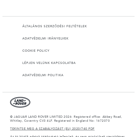
ÁLTALÁNOS SZERZŐDÉSI FELTÉTELEK
ADATVÉDELMI IRÁNYELVEK
COOKIE POLICY
LÉPJEN VELÜNK KAPCSOLATBA
ADATVÉDELMI POLITIKA
© JAGUAR LAND ROVER LIMITED 2026: Registered office: Abbey Road,
Whitley, Coventry CV3 4LF. Registered in England No: 1672070
TEKINTSE MEG A SZABÁLYOZÁST (EU) 2020/740 PDF
Az itt közölt adatok tájékoztató jellegűek, és nem minősülnek szerződéses