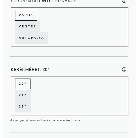
FORGALMI KÖRNYEZET:
VÁROS
VÁROS
VEGYES
AUTÓPÁLYA
KERÉKMÉRET:
20"
20"
21"
22"
Az egyes járművek kerékmérete eltérő lehet.