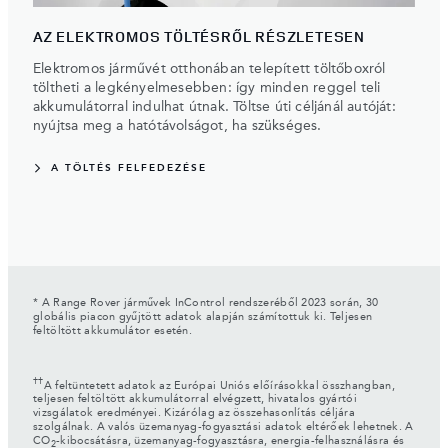
AZ ELEKTROMOS TÖLTÉSRŐL RÉSZLETESEN
Elektromos járművét otthonában telepített töltőboxról
töltheti a legkényelmesebben: így minden reggel teli
akkumulátorral indulhat útnak. Töltse úti céljánál autóját:
nyújtsa meg a hatótávolságot, ha szükséges.
A TÖLTÉS FELFEDEZÉSE
* A Range Rover járművek InControl rendszeréből 2023 során, 30
globális piacon gyűjtött adatok alapján számítottuk ki. Teljesen
feltöltött akkumulátor esetén.
††
A feltüntetett adatok az Európai Uniós előírásokkal összhangban,
teljesen feltöltött akkumulátorral elvégzett, hivatalos gyártói
vizsgálatok eredményei. Kizárólag az összehasonlítás céljára
szolgálnak. A valós üzemanyag-fogyasztási adatok eltérőek lehetnek. A
CO
-kibocsátásra, üzemanyag-fogyasztásra, energia-felhasználásra és
2