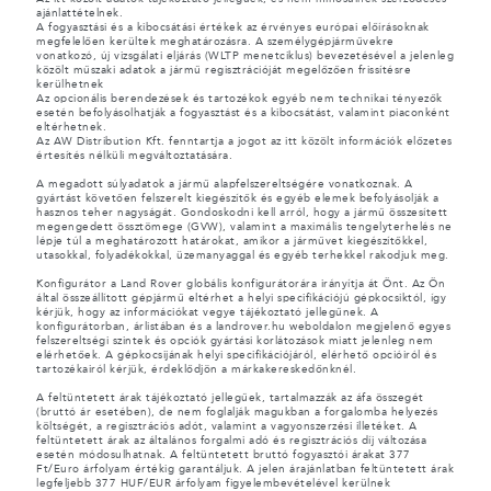
ajánlattételnek.
A fogyasztási és a kibocsátási értékek az érvényes európai előírásoknak
megfelelően kerültek meghatározásra. A személygépjárművekre
vonatkozó, új vizsgálati eljárás (WLTP menetciklus) bevezetésével a jelenleg
közölt műszaki adatok a jármű regisztrációját megelőzően frissítésre
kerülhetnek
Az opcionális berendezések és tartozékok egyéb nem technikai tényezők
esetén befolyásolhatják a fogyasztást és a kibocsátást, valamint piaconként
eltérhetnek.
Az AW Distribution Kft. fenntartja a jogot az itt közölt információk előzetes
értesítés nélküli megváltoztatására.
A megadott súlyadatok a jármű alapfelszereltségére vonatkoznak. A
gyártást követően felszerelt kiegészítők és egyéb elemek befolyásolják a
hasznos teher nagyságát. Gondoskodni kell arról, hogy a jármű összesített
megengedett össztömege (GVW), valamint a maximális tengelyterhelés ne
lépje túl a meghatározott határokat, amikor a járművet kiegészítőkkel,
utasokkal, folyadékokkal, üzemanyaggal és egyéb terhekkel rakodjuk meg.
Konfigurátor a Land Rover globális konfigurátorára irányítja át Önt. Az Ön
által összeállított gépjármű eltérhet a helyi specifikációjú gépkocsiktól, így
kérjük, hogy az információkat vegye tájékoztató jellegűnek. A
konfigurátorban, árlistában és a landrover.hu weboldalon megjelenő egyes
felszereltségi szintek és opciók gyártási korlátozások miatt jelenleg nem
elérhetőek. A gépkocsijának helyi specifikációjáról, elérhető opcióiról és
tartozékairól kérjük, érdeklődjön a márkakereskedőnknél.
A feltüntetett árak tájékoztató jellegűek, tartalmazzák az áfa összegét
(bruttó ár esetében), de nem foglalják magukban a forgalomba helyezés
költségét, a regisztrációs adót, valamint a vagyonszerzési illetéket. A
feltüntetett árak az általános forgalmi adó és regisztrációs díj változása
esetén módosulhatnak. A feltüntetett bruttó fogyasztói árakat 377
Ft/Euro árfolyam értékig garantáljuk. A jelen árajánlatban feltüntetett árak
legfeljebb 377 HUF/EUR árfolyam figyelembevételével kerülnek