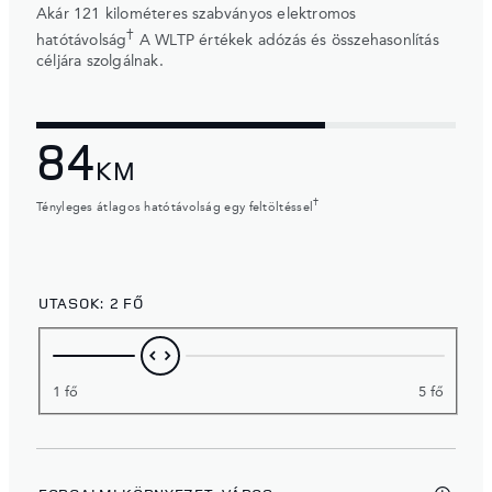
Akár 121 kilométeres szabványos elektromos
†
hatótávolság
A WLTP értékek adózás és összehasonlítás
céljára szolgálnak.
84
KM
†
Tényleges átlagos hatótávolság egy feltöltéssel
UTASOK:
2 FŐ
1 fő
5 fő