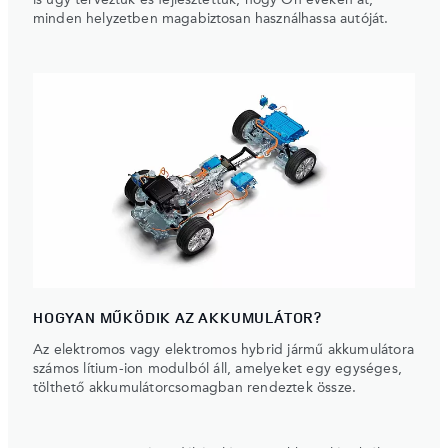
is úgy terveztük és fejlesztettük, hogy Ön éveken át,
minden helyzetben magabiztosan használhassa autóját.
HOGYAN MŰKÖDIK AZ AKKUMULÁTOR?
Az elektromos vagy elektromos hybrid jármű akkumulátora
számos lítium-ion modulból áll, amelyeket egy egységes,
tölthető akkumulátorcsomagban rendeztek össze.