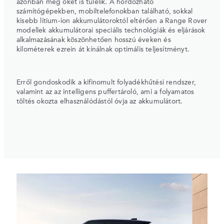
azonban még őket is túlélik. A hordozható
számítógépekben, mobiltelefonokban található, sokkal
kisebb lítium-ion akkumulátoroktól eltérően a Range Rover
modellek akkumulátorai speciális technológiák és eljárások
alkalmazásának köszönhetően hosszú éveken és
kilométerek ezrein át kínálnak optimális teljesítményt.
Erről gondoskodik a kifinomult folyadékhűtési rendszer,
valamint az az intelligens puffertároló, ami a folyamatos
töltés okozta elhasználódástól óvja az akkumulátort.