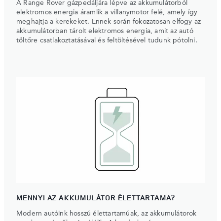
A Range Rover gázpedáljára lépve az akkumulátorból
elektromos energia áramlik a villanymotor felé, amely így
meghajtja a kerekeket. Ennek során fokozatosan elfogy az
akkumulátorban tárolt elektromos energia, amit az autó
töltőre csatlakoztatásával és feltöltésével tudunk pótolni.
MENNYI AZ AKKUMULÁTOR ÉLETTARTAMA?
Modern autóink hosszú élettartamúak, az akkumulátorok