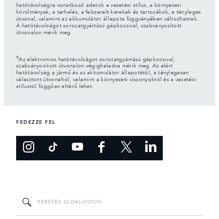
hatótávolságra vonatkozó adatok a vezetési stílus, a környezeti
körülmények, a terhelés, a felszerelt kerekek és tartozékok, a tényleges
útvonal, valamint az akkumulátor állapota függvényében változhatnak.
A hatótávolságot sorozatgyártású gépkocsival, szabványosított
útvonalon mérik meg.
‡
Az elektromos hatótávolságot sorozatgyártású gépkocsival,
szabványosított útvonalon végighaladva mérik meg. Az elért
hatótávolság a jármű és az akkumulátor állapotától, a ténylegesen
választott útvonaltól, valamint a környezeti viszonyoktól és a vezetési
stílustól függően eltérő lehet.
FEDEZZE FEL