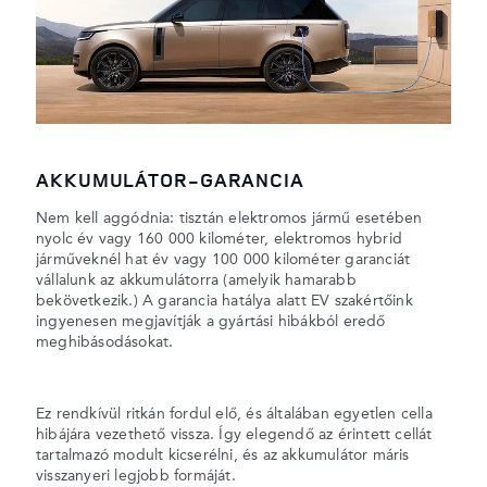
AKKUMULÁTOR-GARANCIA
Nem kell aggódnia: tisztán elektromos jármű esetében
nyolc év vagy 160 000 kilométer, elektromos hybrid
járműveknél hat év vagy 100 000 kilométer garanciát
vállalunk az akkumulátorra (amelyik hamarabb
bekövetkezik.) A garancia hatálya alatt EV szakértőink
ingyenesen megjavítják a gyártási hibákból eredő
meghibásodásokat.
Ez rendkívül ritkán fordul elő, és általában egyetlen cella
hibájára vezethető vissza. Így elegendő az érintett cellát
tartalmazó modult kicserélni, és az akkumulátor máris
visszanyeri legjobb formáját.