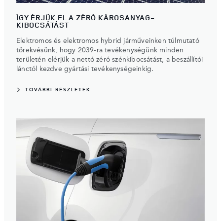
ÍGY ÉRJÜK EL A ZÉRÓ KÁROSANYAG-
KIBOCSÁTÁST
Elektromos és elektromos hybrid járműveinken túlmutató
törekvésünk, hogy 2039-ra tevékenységünk minden
területén elérjük a nettó zéró szénkibocsátást, a beszállítói
lánctól kezdve gyártási tevékenységeinkig.
TOVÁBBI RÉSZLETEK