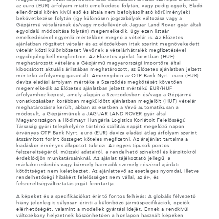
az euró (EUR) árfolyam miatti emelkedése folytán, vagy pedig egyéb, Eladó
ellenőrzési körén kívül eső és általa nem befolyásolható körülmény(ek)
bekövetkezése folytán (így különösen jogszabályok változása vagy a
Gépjármű vételárának és/vagy modellévének Jaguar Land Rover gyár általi
egyoldalú módosítása folytán) megemelkedik, úgy ezen listaár
emelkedésével egyenlő mértékben megnő a vételár is. Az Előzetes
ajánlatban rögzített vételár és az előzőekben írtak szerint megnövekedett
vételár közti különbözetet Vevőnek a vételárhátralék megfizetésével
egyidejűleg kell megfizetnie. Az Előzetes ajánlat forintban (HUF)
meghatározott vételára a Gépjármű magyarországi importőre által
kibocsátott aktuális árlistában meghatározott, az Előzetes ajánlatban jelzett
mértékű árfolyamig garantált. Amennyiben az OTP Bank Nyrt. euró (EUR)
deviza eladási árfolyam mértéke a Szerződés megkötését követően
megemelkedik az Előzetes ajánlatban jelzett mértékű EUR/HUF
árfolyamhoz képest, amely alapján a Szerződésben és/vagy a Gépjármű
vonatkozásában korábban megküldött ajánlatban megjelölt (HUF) vételár
meghatározásra került, abban az esetben a Vevő automatikusan a
módosult, a Gépjárműnek a JAGUAR LAND ROVER gyár által
Magyarországon a Hödlmayr Hungária Logistics Korlátolt Felelősségű
Társaság győri telephelyére történő szállítás napját megelőző napon
érvényes OTP Bank Nyrt. euró (EUR) deviza eladási átlag árfolyam szerint
átszámított forint összeget köteles megfizetni. Az árajánlat tartalma a
kiadáskor érvényes állapotot tükrözi. Az egyes típusok pontos
felszereltségéről, műszaki adatairól, a rendelhető színekről és kárpitokról
érdeklődjön munkatársainknál. Az ajánlat tájékoztató jellegű, a
márkakereskedés vagy bármely harmadik személy részéről ajánlati
kötöttséget nem keletkeztet. Az ajánlattevő az esetleges nyomdai, illetve
rendelhetőségi hibákért felelősséget nem vállal, az ár-, és
felszereltségváltoztatás jogát fenntartja.
A képeket és a specifikációkat érintő fontos felhívás: A globális félvezető
hiány jelenleg is súlyosan érinti a különböző járműspecifikációk, opciók
elérhetőségét, valamint a modellek gyártási idejét. Ennek a rendkívül
változékony helyzetnek köszönhetően a honlapon használt képeken