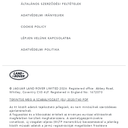
ÁLTALÁNOS SZERZŐDÉSI FELTÉTELEK
ADATVÉDELMI IRÁNYELVEK
COOKIE POLICY
LÉPJEN VELÜNK KAPCSOLATBA
ADATVÉDELMI POLITIKA
© JAGUAR LAND ROVER LIMITED 2026: Registered office: Abbey Road,
Whitley, Coventry CV3 4LF. Registered in England No: 1672070
TEKINTSE MEG A SZABÁLYOZÁST (EU) 2020/740 PDF
Az itt közölt adatok tájékoztató jellegűek, és nem minősülnek szerződéses
ajánlattételnek.
A fogyasztási és a kibocsátási értékek az érvényes európai előírásoknak
megfelelően kerültek meghatározásra. A személygépjárművekre
vonatkozó, új vizsgálati eljárás (WLTP menetciklus) bevezetésével a jelenleg
közölt műszaki adatok a jármű regisztrációját megelőzően frissítésre