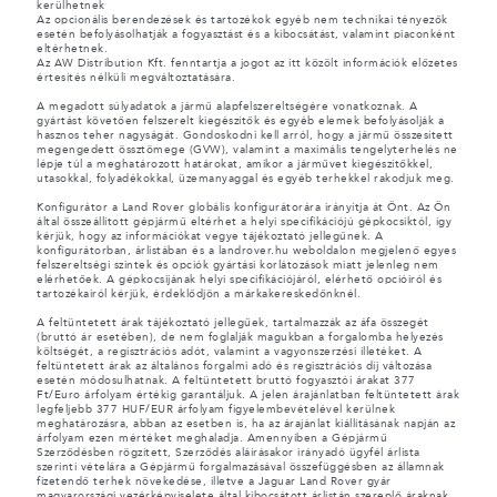
kerülhetnek
Az opcionális berendezések és tartozékok egyéb nem technikai tényezők
esetén befolyásolhatják a fogyasztást és a kibocsátást, valamint piaconként
eltérhetnek.
Az AW Distribution Kft. fenntartja a jogot az itt közölt információk előzetes
értesítés nélküli megváltoztatására.
A megadott súlyadatok a jármű alapfelszereltségére vonatkoznak. A
gyártást követően felszerelt kiegészítők és egyéb elemek befolyásolják a
hasznos teher nagyságát. Gondoskodni kell arról, hogy a jármű összesített
megengedett össztömege (GVW), valamint a maximális tengelyterhelés ne
lépje túl a meghatározott határokat, amikor a járművet kiegészítőkkel,
utasokkal, folyadékokkal, üzemanyaggal és egyéb terhekkel rakodjuk meg.
Konfigurátor a Land Rover globális konfigurátorára irányítja át Önt. Az Ön
által összeállított gépjármű eltérhet a helyi specifikációjú gépkocsiktól, így
kérjük, hogy az információkat vegye tájékoztató jellegűnek. A
konfigurátorban, árlistában és a landrover.hu weboldalon megjelenő egyes
felszereltségi szintek és opciók gyártási korlátozások miatt jelenleg nem
elérhetőek. A gépkocsijának helyi specifikációjáról, elérhető opcióiról és
tartozékairól kérjük, érdeklődjön a márkakereskedőnknél.
A feltüntetett árak tájékoztató jellegűek, tartalmazzák az áfa összegét
(bruttó ár esetében), de nem foglalják magukban a forgalomba helyezés
költségét, a regisztrációs adót, valamint a vagyonszerzési illetéket. A
feltüntetett árak az általános forgalmi adó és regisztrációs díj változása
esetén módosulhatnak. A feltüntetett bruttó fogyasztói árakat 377
Ft/Euro árfolyam értékig garantáljuk. A jelen árajánlatban feltüntetett árak
legfeljebb 377 HUF/EUR árfolyam figyelembevételével kerülnek
meghatározásra, abban az esetben is, ha az árajánlat kiállításának napján az
árfolyam ezen mértéket meghaladja. Amennyiben a Gépjármű
Szerződésben rögzített, Szerződés aláírásakor irányadó ügyfél árlista
szerinti vételára a Gépjármű forgalmazásával összefüggésben az államnak
fizetendő terhek növekedése, illetve a Jaguar Land Rover gyár
magyarországi vezérképviselete által kibocsátott árlistán szereplő áraknak