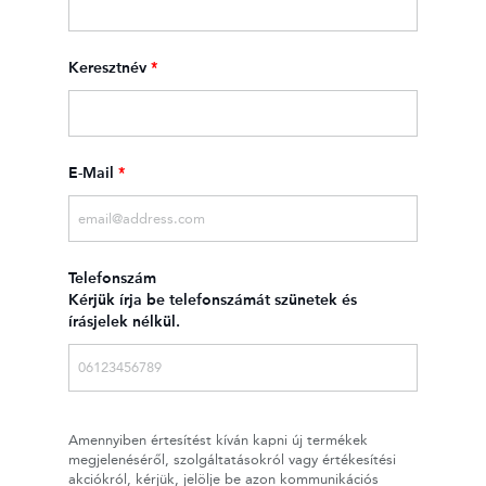
Keresztnév
*
E-Mail
*
Telefonszám
Kérjük írja be telefonszámát szünetek és
írásjelek nélkül.
Amennyiben értesítést kíván kapni új termékek
megjelenéséről, szolgáltatásokról vagy értékesítési
akciókról, kérjük, jelölje be azon kommunikációs