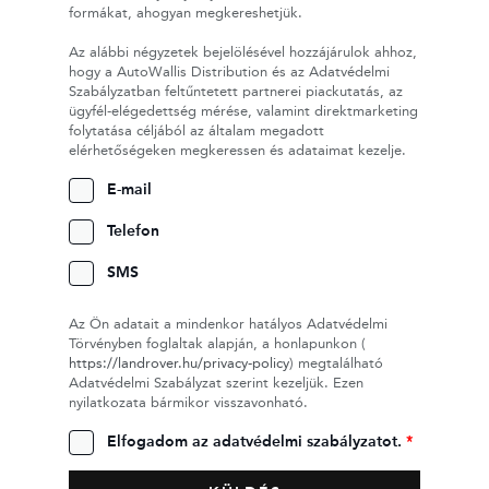
formákat, ahogyan megkereshetjük.
Az alábbi négyzetek bejelölésével hozzájárulok ahhoz,
hogy a AutoWallis Distribution és az Adatvédelmi
Szabályzatban feltűntetett partnerei piackutatás, az
ügyfél-elégedettség mérése, valamint direktmarketing
folytatása céljából az általam megadott
elérhetőségeken megkeressen és adataimat kezelje.
E-mail
Telefon
SMS
Az Ön adatait a mindenkor hatályos Adatvédelmi
Törvényben foglaltak alapján, a honlapunkon (
https://landrover.hu/privacy-policy
) megtalálható
Adatvédelmi Szabályzat szerint kezeljük. Ezen
nyilatkozata bármikor visszavonható.
Elfogadom az adatvédelmi szabályzatot.
*