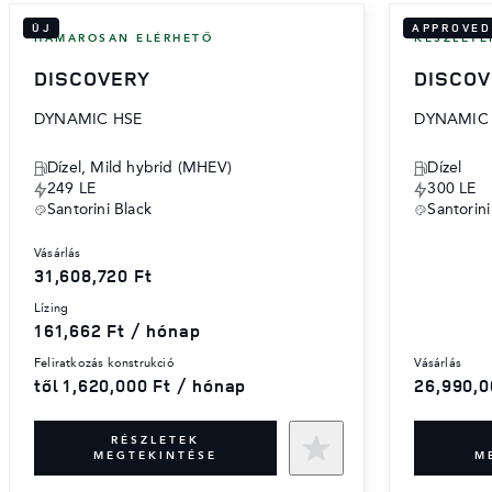
ÚJ
APPROVED
HAMAROSAN ELÉRHETŐ
KÉSZLETE
DISCOVERY
DISCO
DYNAMIC HSE
DYNAMIC 
Dízel, Mild hybrid (MHEV)
Dízel
249 LE
300 LE
Santorini Black
Santorini
vásárlás
31,608,720 Ft
lízing
161,662 Ft / hónap
feliratkozás konstrukció
vásárlás
től 1,620,000 Ft / hónap
26,990,0
RÉSZLETEK
MEGTEKINTÉSE
M