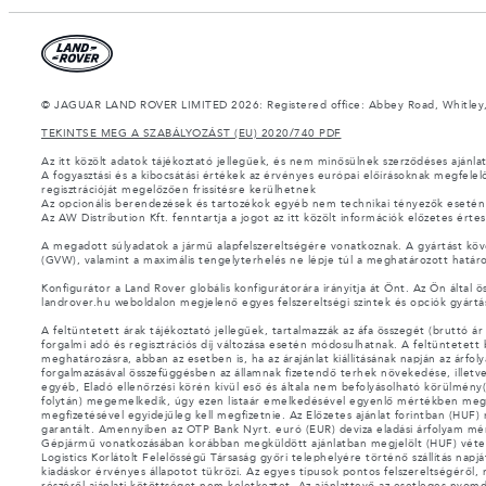
© JAGUAR LAND ROVER LIMITED 2026: Registered office: Abbey Road, Whitley,
TEKINTSE MEG A SZABÁLYOZÁST (EU) 2020/740 PDF
Az itt közölt adatok tájékoztató jellegűek, és nem minősülnek szerződéses ajánla
A fogyasztási és a kibocsátási értékek az érvényes európai előírásoknak megfele
regisztrációját megelőzően frissítésre kerülhetnek
Az opcionális berendezések és tartozékok egyéb nem technikai tényezők esetén be
Az AW Distribution Kft. fenntartja a jogot az itt közölt információk előzetes értes
A megadott súlyadatok a jármű alapfelszereltségére vonatkoznak. A gyártást köv
(GVW), valamint a maximális tengelyterhelés ne lépje túl a meghatározott határ
Konfigurátor a Land Rover globális konfigurátorára irányítja át Önt. Az Ön által ö
landrover.hu weboldalon megjelenő egyes felszereltségi szintek és opciók gyártás
A feltüntetett árak tájékoztató jellegűek, tartalmazzák az áfa összegét (bruttó á
forgalmi adó és regisztrációs díj változása esetén módosulhatnak. A feltüntetett
meghatározásra, abban az esetben is, ha az árajánlat kiállításának napján az ár
forgalmazásával összefüggésben az államnak fizetendő terhek növekedése, illetve
egyéb, Eladó ellenőrzési körén kívül eső és általa nem befolyásolható körülmén
folytán) megemelkedik, úgy ezen listaár emelkedésével egyenlő mértékben megnő 
megfizetésével egyidejűleg kell megfizetnie. Az Előzetes ajánlat forintban (HUF)
garantált. Amennyiben az OTP Bank Nyrt. euró (EUR) deviza eladási árfolyam m
Gépjármű vonatkozásában korábban megküldött ajánlatban megjelölt (HUF) véte
Logistics Korlátolt Felelősségű Társaság győri telephelyére történő szállítás nap
kiadáskor érvényes állapotot tükrözi. Az egyes típusok pontos felszereltségéről,