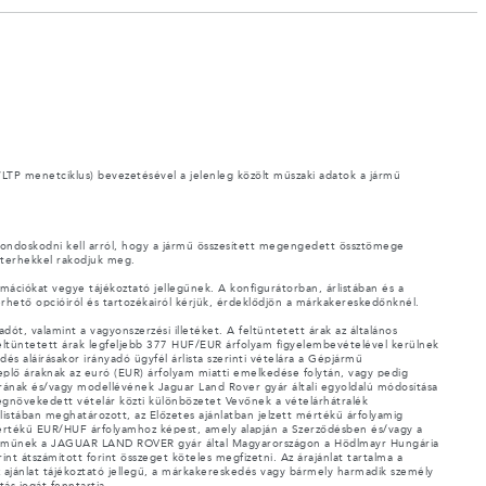
WLTP menetciklus) bevezetésével a jelenleg közölt műszaki adatok a jármű
 Gondoskodni kell arról, hogy a jármű összesített megengedett össztömege
 terhekkel rakodjuk meg.
formációkat vegye tájékoztató jellegűnek. A konfigurátorban, árlistában és a
lérhető opcióiról és tartozékairól kérjük, érdeklődjön a márkakereskedőnknél.
ót, valamint a vagyonszerzési illetéket. A feltüntetett árak az általános
n feltüntetett árak legfeljebb 377 HUF/EUR árfolyam figyelembevételével kerülnek
s aláírásakor irányadó ügyfél árlista szerinti vételára a Gépjármű
replő áraknak az euró (EUR) árfolyam miatti emelkedése folytán, vagy pedig
árának és/vagy modellévének Jaguar Land Rover gyár általi egyoldalú módosítása
megnövekedett vételár közti különbözetet Vevőnek a vételárhátralék
listában meghatározott, az Előzetes ajánlatban jelzett mértékű árfolyamig
értékű EUR/HUF árfolyamhoz képest, amely alapján a Szerződésben és/vagy a
pjárműnek a JAGUAR LAND ROVER gyár által Magyarországon a Hödlmayr Hungária
nt átszámított forint összeget köteles megfizetni. Az árajánlat tartalma a
Az ajánlat tájékoztató jellegű, a márkakereskedés vagy bármely harmadik személy