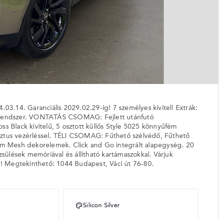
3.14. Garanciális 2029.02.29-ig! 7 személyes kivitel! Extrák:
orendszer. VONTATÁS CSOMAG: Fejlett utánfutó
ss Black kivitelű, 5 osztott küllős Style 5025 könnyűfém
esztus vezérléssel. TÉLI CSOMAG: Fűthető szélvédő, Fűthető
m Mesh dekorelemek. Click and Go integrált alapegység. 20
ülések memóriával és állítható kartámaszokkal. Várjuk
! Megtekinthető: 1044 Budapest, Váci út 76-80.
Silicon Silver