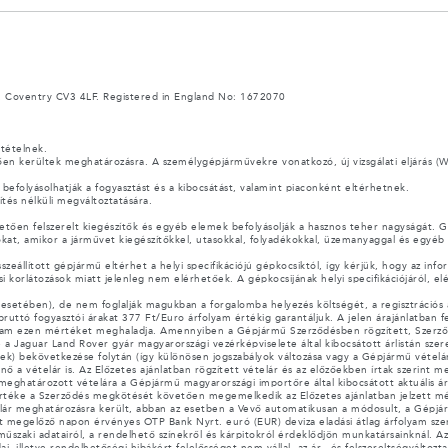
 Coventry CV3 4LF. Registered in England No: 1672070
ttételnek.
lően kerültek meghatározásra. A személygépjárművekre vonatkozó, új vizsgálati eljárás (
folyásolhatják a fogyasztást és a kibocsátást, valamint piaconként eltérhetnek.
ítés nélküli megváltoztatására.
etően felszerelt kiegészítők és egyéb elemek befolyásolják a hasznos teher nagyságát.
okat, amikor a járművet kiegészítőkkel, utasokkal, folyadékokkal, üzemanyaggal és egyéb
sszeállított gépjármű eltérhet a helyi specifikációjú gépkocsiktól, így kérjük, hogy az in
i korlátozások miatt jelenleg nem elérhetőek. A gépkocsijának helyi specifikációjáról, e
r esetében), de nem foglalják magukban a forgalomba helyezés költségét, a regisztrációs ad
 bruttó fogyasztói árakat 377 Ft/Euro árfolyam értékig garantáljuk. A jelen árajánlatba
folyam ezen mértéket meghaladja. Amennyiben a Gépjármű Szerződésben rögzített, Szerződé
 a Jaguar Land Rover gyár magyarországi vezérképviselete által kibocsátott árlistán sze
y(ek) bekövetkezése folytán (így különösen jogszabályok változása vagy a Gépjármű vétel
a vételár is. Az Előzetes ajánlatban rögzített vételár és az előzőekben írtak szerint 
 meghatározott vételára a Gépjármű magyarországi importőre által kibocsátott aktuális ár
értéke a Szerződés megkötését követően megemelkedik az Előzetes ajánlatban jelzett m
lár meghatározásra került, abban az esetben a Vevő automatikusan a módosult, a Gé
ját megelőző napon érvényes OTP Bank Nyrt. euró (EUR) deviza eladási átlag árfolyam szeri
 műszaki adatairól, a rendelhető színekről és kárpitokról érdeklődjön munkatársainknál. 