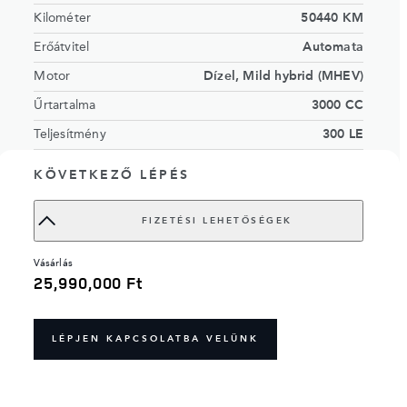
Kilométer
50440 KM
Erőátvitel
Automata
Motor
Dízel, Mild hybrid (MHEV)
Űrtartalma
3000 CC
Teljesítmény
300 LE
KÜLSŐ JELLEMZŐK
Silicon Silver
KÖVETKEZŐ LÉPÉS
BELTÉRI
Ebony Windsor leather seats with
JELLEMZŐK
Ebony interior
FIZETÉSI LEHETŐSÉGEK
VIN
SALRA2BW0R2497319
vásárlás
Order no.
17638199
25,990,000 Ft
LÉPJEN KAPCSOLATBA VELÜNK