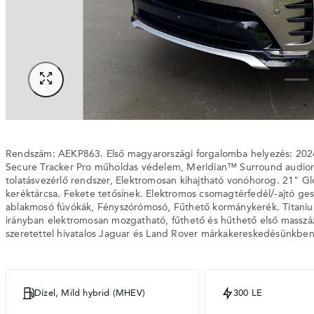
Rendszám: AEKP863. Első magyarországi forgalomba helyezés: 2024.0
Secure Tracker Pro műholdas védelem, Meridian™ Surround audi
tolatásvezérlő rendszer, Elektromosan kihajtható vonóhorog. 21" Glo
keréktárcsa. Fekete tetősínek. Elektromos csomagtérfedél/-ajtó g
ablakmosó fúvókák, Fényszórómosó, Fűthető kormánykerék. Titaniu
irányban elektromosan mozgatható, fűthető és hűthető első masszázs
szeretettel hivatalos Jaguar és Land Rover márkakereskedésünkben
Dízel, Mild hybrid (MHEV)
300 LE