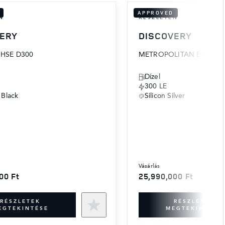
APPROVED
N
KÉSZLETEN
VERY
DISCOVERY
HSE D300
METROPOLITAN EDITION
Dízel
300 LE
 Black
Silicon Silver
vásárlás
00 Ft
25,990,000 Ft
RÉSZLETEK
RÉSZLETEK
EGTEKINTÉSE
MEGTEKINTÉSE