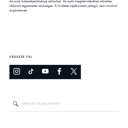
Az autó futásteljesítménye változhat. Az autó megtekintéséhez előzetes
időpont egyeztetés szükséges. A hirdetés tájékoztató jellegű, nem minősül
árajánlatnak.
FEDEZZE FEL