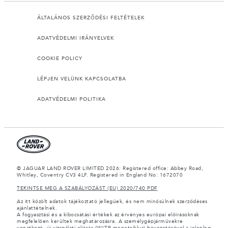
ÁLTALÁNOS SZERZŐDÉSI FELTÉTELEK
ADATVÉDELMI IRÁNYELVEK
COOKIE POLICY
LÉPJEN VELÜNK KAPCSOLATBA
ADATVÉDELMI POLITIKA
© JAGUAR LAND ROVER LIMITED 2026: Registered office: Abbey Road,
Whitley, Coventry CV3 4LF. Registered in England No: 1672070
TEKINTSE MEG A SZABÁLYOZÁST (EU) 2020/740 PDF
Az itt közölt adatok tájékoztató jellegűek, és nem minősülnek szerződéses
ajánlattételnek.
A fogyasztási és a kibocsátási értékek az érvényes európai előírásoknak
megfelelően kerültek meghatározásra. A személygépjárművekre