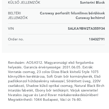
KÜLSŐ JELLEMZŐK
Santorini Black
BELTÉRI
Caraway perforált félanilines bőrülések
JELLEMZŐK
Caraway beltérrel
VIN
SALKA9BW2TA355934
Order no.
18432791
Rendszám: AOSA512. Magyarországi első forgalomba
helyezés. Garancia érvényessége: 2031.06.05. Extrák:
Vontatás csomag, 23 colos Gloss Black kivitelű Style 1075
könnyűfém keréktárcsa, Soft Grain bőr kormánykerék, Első
padlókonzol hűtőszekrény rekesszel, Sötétített üveg, 220V
csatlakozó, Shadow külső optikai csomag, Natural Black Birch
intarziás fabetét, Ebony bőr tetőkárpit. Várjuk szeretettel
hivatalos Jaguar és Land Rover márkakereskedésünkben!
Megtekinthető: 1044 Budapest, Váci út 76-80.