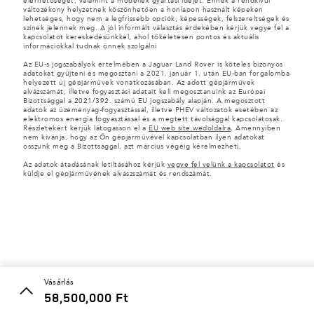
elérhetőségét, valamint a modellek gyártási idejét. Ennek a rendkívül
változékony helyzetnek köszönhetően a honlapon használt képeken
lehetséges, hogy nem a legfrissebb opciók, képességek, felszereltségek és
színek jelennek meg. A jól informált választás érdekében kérjük vegye fel a
kapcsolatot kereskedésünkkel, ahol tökéletesen pontos és aktuális
információkkal tudnak önnek szolgálni
Az EU-s jogszabályok értelmében a Jaguar Land Rover is köteles bizonyos
adatokat gyűjteni és megosztani a 2021. január 1. után EU-ban forgalomba
helyezett új gépjárművek vonatkozásában. Az adott gépjárművek
alvázszámát, illetve fogyasztási adatait kell megosztanuink az Európai
Bizottsággal a 2021/392. számú EU jogszabály alapján. A megosztott
adatok az üzemenyag-fogyasztással, illetve PHEV változatok esetében az
elektromos energia fogyasztással és a megtett távolsággal kapcsolatosak.
Részletekért kérjük látogasson el a
EU web site.wedoldalra
. Amennyiben
nem kivánja, hogy az Ön gépjárművével kapcsolatban ilyen adatokat
osszunk meg a Bizottsággal, azt március végéig kérelmezheti.
Az adatok átadásának letiltásához kérjük
vegye fel velünk a kapcsolatot
és
küldje el gépjárművének alvászszámát és rendszámát.
vásárlás
58,500,000 Ft