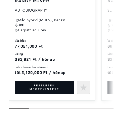
RANGE ROVER
RAN
AUTOBIOGRAPHY
SE
Mild hybrid (MHEV), Benzin
Díze
380 LE
300
Carpathian Grey
Sant
vásárlás
vásárlá
77,021,000 Ft
66,4
lízing
lízing
393,921 Ft / hónap
339,
feliratkozás konstrukció
felira
től 2,120,000 Ft / hónap
től 2
RÉSZLETEK
MEGTEKINTÉSE