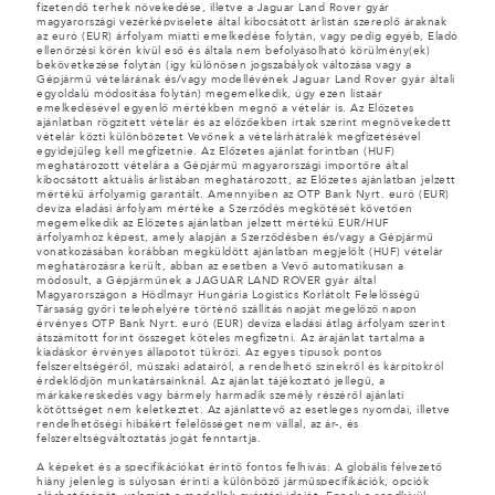
fizetendő terhek növekedése, illetve a Jaguar Land Rover gyár
magyarországi vezérképviselete által kibocsátott árlistán szereplő áraknak
az euró (EUR) árfolyam miatti emelkedése folytán, vagy pedig egyéb, Eladó
ellenőrzési körén kívül eső és általa nem befolyásolható körülmény(ek)
bekövetkezése folytán (így különösen jogszabályok változása vagy a
Gépjármű vételárának és/vagy modellévének Jaguar Land Rover gyár általi
egyoldalú módosítása folytán) megemelkedik, úgy ezen listaár
emelkedésével egyenlő mértékben megnő a vételár is. Az Előzetes
ajánlatban rögzített vételár és az előzőekben írtak szerint megnövekedett
vételár közti különbözetet Vevőnek a vételárhátralék megfizetésével
egyidejűleg kell megfizetnie. Az Előzetes ajánlat forintban (HUF)
meghatározott vételára a Gépjármű magyarországi importőre által
kibocsátott aktuális árlistában meghatározott, az Előzetes ajánlatban jelzett
mértékű árfolyamig garantált. Amennyiben az OTP Bank Nyrt. euró (EUR)
deviza eladási árfolyam mértéke a Szerződés megkötését követően
megemelkedik az Előzetes ajánlatban jelzett mértékű EUR/HUF
árfolyamhoz képest, amely alapján a Szerződésben és/vagy a Gépjármű
vonatkozásában korábban megküldött ajánlatban megjelölt (HUF) vételár
meghatározásra került, abban az esetben a Vevő automatikusan a
módosult, a Gépjárműnek a JAGUAR LAND ROVER gyár által
Magyarországon a Hödlmayr Hungária Logistics Korlátolt Felelősségű
Társaság győri telephelyére történő szállítás napját megelőző napon
érvényes OTP Bank Nyrt. euró (EUR) deviza eladási átlag árfolyam szerint
átszámított forint összeget köteles megfizetni. Az árajánlat tartalma a
kiadáskor érvényes állapotot tükrözi. Az egyes típusok pontos
felszereltségéről, műszaki adatairól, a rendelhető színekről és kárpitokról
érdeklődjön munkatársainknál. Az ajánlat tájékoztató jellegű, a
márkakereskedés vagy bármely harmadik személy részéről ajánlati
kötöttséget nem keletkeztet. Az ajánlattevő az esetleges nyomdai, illetve
rendelhetőségi hibákért felelősséget nem vállal, az ár-, és
felszereltségváltoztatás jogát fenntartja.
A képeket és a specifikációkat érintő fontos felhívás: A globális félvezető
hiány jelenleg is súlyosan érinti a különböző járműspecifikációk, opciók