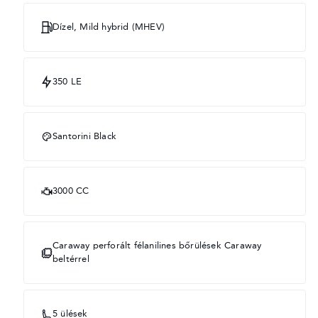
Dízel, Mild hybrid (MHEV)
350 LE
Santorini Black
3000 CC
Caraway perforált félanilines bőrülések Caraway
beltérrel
5 ülések