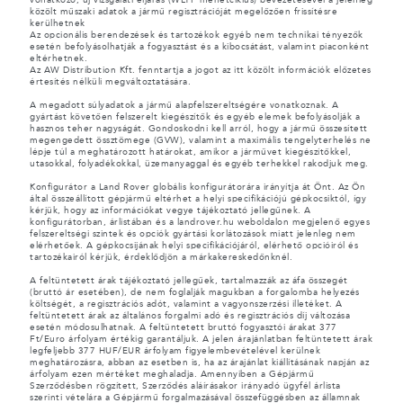
vonatkozó, új vizsgálati eljárás (WLTP menetciklus) bevezetésével a jelenleg
közölt műszaki adatok a jármű regisztrációját megelőzően frissítésre
kerülhetnek
Az opcionális berendezések és tartozékok egyéb nem technikai tényezők
esetén befolyásolhatják a fogyasztást és a kibocsátást, valamint piaconként
eltérhetnek.
Az AW Distribution Kft. fenntartja a jogot az itt közölt információk előzetes
értesítés nélküli megváltoztatására.
A megadott súlyadatok a jármű alapfelszereltségére vonatkoznak. A
gyártást követően felszerelt kiegészítők és egyéb elemek befolyásolják a
hasznos teher nagyságát. Gondoskodni kell arról, hogy a jármű összesített
megengedett össztömege (GVW), valamint a maximális tengelyterhelés ne
lépje túl a meghatározott határokat, amikor a járművet kiegészítőkkel,
utasokkal, folyadékokkal, üzemanyaggal és egyéb terhekkel rakodjuk meg.
Konfigurátor a Land Rover globális konfigurátorára irányítja át Önt. Az Ön
által összeállított gépjármű eltérhet a helyi specifikációjú gépkocsiktól, így
kérjük, hogy az információkat vegye tájékoztató jellegűnek. A
konfigurátorban, árlistában és a landrover.hu weboldalon megjelenő egyes
felszereltségi szintek és opciók gyártási korlátozások miatt jelenleg nem
elérhetőek. A gépkocsijának helyi specifikációjáról, elérhető opcióiról és
tartozékairól kérjük, érdeklődjön a márkakereskedőnknél.
A feltüntetett árak tájékoztató jellegűek, tartalmazzák az áfa összegét
(bruttó ár esetében), de nem foglalják magukban a forgalomba helyezés
költségét, a regisztrációs adót, valamint a vagyonszerzési illetéket. A
feltüntetett árak az általános forgalmi adó és regisztrációs díj változása
esetén módosulhatnak. A feltüntetett bruttó fogyasztói árakat 377
Ft/Euro árfolyam értékig garantáljuk. A jelen árajánlatban feltüntetett árak
legfeljebb 377 HUF/EUR árfolyam figyelembevételével kerülnek
meghatározásra, abban az esetben is, ha az árajánlat kiállításának napján az
árfolyam ezen mértéket meghaladja. Amennyiben a Gépjármű
Szerződésben rögzített, Szerződés aláírásakor irányadó ügyfél árlista
szerinti vételára a Gépjármű forgalmazásával összefüggésben az államnak