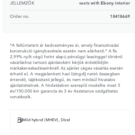
JELLEMZŐK
seats with Ebony interior
Order no.
18418669
*A feltüntetett ár kedvezményes ár, amely finanszírozási
konstrukció igénybevétele esetén nem elérhető.* A fix
2,99% nyílt végű forint alapú pénzügyi leasinggel történő
vásárláshoz tartozó ajánlatokért kérjük érdeklődjön
márkakereskedéseinknél! Az ajánlat céges vásárlás esetén
érhető el. A megjelenített havi lízingdíj nettó összegben
értendő, tájékoztató jellegű, és nem minősül hivatalos
ajánlattételnek. A hirdetésben szereplő modellre most 5
év/150.000 km garancia és 3 év Assistance szolgáltatás
vonatkozik.
Mild hybrid (MHEV), Dízel