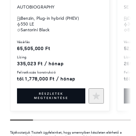
AUTOBIOGRAPHY
SE
Benzin, Plug-in hybrid (PHEV)
Díze
550 LE
300
Santorini Black
Bor
vásárlás
vásárlá
65,505,000 Ft
52,6
lízing
lízing
335,023 Ft / hónap
269,
feliratkozás konstrukció
felira
től 1,778,000 Ft / hónap
től 1
RÉSZLETEK
MEGTEKINTÉSE
Tájékoztatjuk Tisztelt ügyfeleinket, hogy amennyiben készleten elérhető a