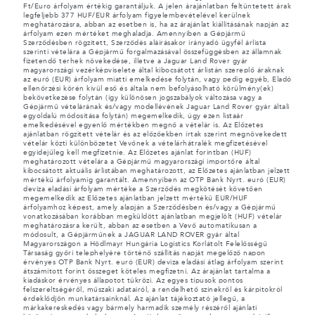
Ft/Euro árfolyam értékig garantáljuk. A jelen árajánlatban feltüntetett árak
legfeljebb 377 HUF/EUR árfolyam figyelembevételével kerülnek
meghatározásra, abban az esetben is, ha az árajánlat kiállításának napján az
árfolyam ezen mértéket meghaladja. Amennyiben a Gépjármű
Szerződésben rögzített, Szerződés aláírásakor irányadó ügyfél árlista
szerinti vételára a Gépjármű forgalmazásával összefüggésben az államnak
fizetendő terhek növekedése, illetve a Jaguar Land Rover gyár
magyarországi vezérképviselete által kibocsátott árlistán szereplő áraknak
az euró (EUR) árfolyam miatti emelkedése folytán, vagy pedig egyéb, Eladó
ellenőrzési körén kívül eső és általa nem befolyásolható körülmény(ek)
bekövetkezése folytán (így különösen jogszabályok változása vagy a
Gépjármű vételárának és/vagy modellévének Jaguar Land Rover gyár általi
egyoldalú módosítása folytán) megemelkedik, úgy ezen listaár
emelkedésével egyenlő mértékben megnő a vételár is. Az Előzetes
ajánlatban rögzített vételár és az előzőekben írtak szerint megnövekedett
vételár közti különbözetet Vevőnek a vételárhátralék megfizetésével
egyidejűleg kell megfizetnie. Az Előzetes ajánlat forintban (HUF)
meghatározott vételára a Gépjármű magyarországi importőre által
kibocsátott aktuális árlistában meghatározott, az Előzetes ajánlatban jelzett
mértékű árfolyamig garantált. Amennyiben az OTP Bank Nyrt. euró (EUR)
deviza eladási árfolyam mértéke a Szerződés megkötését követően
megemelkedik az Előzetes ajánlatban jelzett mértékű EUR/HUF
árfolyamhoz képest, amely alapján a Szerződésben és/vagy a Gépjármű
vonatkozásában korábban megküldött ajánlatban megjelölt (HUF) vételár
meghatározásra került, abban az esetben a Vevő automatikusan a
módosult, a Gépjárműnek a JAGUAR LAND ROVER gyár által
Magyarországon a Hödlmayr Hungária Logistics Korlátolt Felelősségű
Társaság győri telephelyére történő szállítás napját megelőző napon
érvényes OTP Bank Nyrt. euró (EUR) deviza eladási átlag árfolyam szerint
átszámított forint összeget köteles megfizetni. Az árajánlat tartalma a
kiadáskor érvényes állapotot tükrözi. Az egyes típusok pontos
felszereltségéről, műszaki adatairól, a rendelhető színekről és kárpitokról
érdeklődjön munkatársainknál. Az ajánlat tájékoztató jellegű, a
márkakereskedés vagy bármely harmadik személy részéről ajánlati