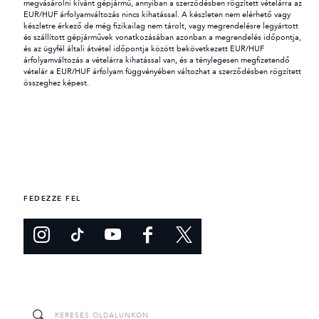
megvásárolni kívánt gépjármű, annyiban a szerződésben rögzített vételárra az
EUR/HUF árfolyamváltozás nincs kihatással. A készleten nem elérhető vagy
készletre érkező de még fizikailag nem tárolt, vagy megrendelésre legyártott
és szállított gépjárművek vonatkozásában azonban a megrendelés időpontja,
és az ügyfél általi átvétel időpontja között bekövetkezett EUR/HUF
árfolyamváltozás a vételárra kihatással van, és a ténylegesen megfizetendő
vételár a EUR/HUF árfolyam függvényében változhat a szerződésben rögzített
összeghez képest.
FEDEZZE FEL