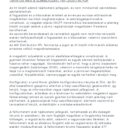
TEKINTSE MEG A SZABÁLYOZÁST (EU) 2020/740 PDF
Az itt közölt adatok tájékoztató jellegűek, és nem minősülnek szerződéses
ajánlattételnek.
A fogyasztási és a kibocsátási értékek az érvényes európai előírásoknak
megfelelően kerültek meghatározásra. A személygépjárművekre
vonatkozó, új vizsgálati eljárás (WLTP menetciklus) bevezetésével a jelenleg
közölt műszaki adatok a jármű regisztrációját megelőzően frissítésre
kerülhetnek
Az opcionális berendezések és tartozékok egyéb nem technikai tényezők
esetén befolyásolhatják a fogyasztást és a kibocsátást, valamint piaconként
eltérhetnek.
Az AW Distribution Kft. fenntartja a jogot az itt közölt információk előzetes
értesítés nélküli megváltoztatására.
A megadott súlyadatok a jármű alapfelszereltségére vonatkoznak. A
gyártást követően felszerelt kiegészítők és egyéb elemek befolyásolják a
hasznos teher nagyságát. Gondoskodni kell arról, hogy a jármű összesített
megengedett össztömege (GVW), valamint a maximális tengelyterhelés ne
lépje túl a meghatározott határokat, amikor a járművet kiegészítőkkel,
utasokkal, folyadékokkal, üzemanyaggal és egyéb terhekkel rakodjuk meg.
Konfigurátor a Land Rover globális konfigurátorára irányítja át Önt. Az Ön
által összeállított gépjármű eltérhet a helyi specifikációjú gépkocsiktól, így
kérjük, hogy az információkat vegye tájékoztató jellegűnek. A
konfigurátorban, árlistában és a landrover.hu weboldalon megjelenő egyes
felszereltségi szintek és opciók gyártási korlátozások miatt jelenleg nem
elérhetőek. A gépkocsijának helyi specifikációjáról, elérhető opcióiról és
tartozékairól kérjük, érdeklődjön a márkakereskedőnknél.
A feltüntetett árak tájékoztató jellegűek, tartalmazzák az áfa összegét
(bruttó ár esetében), de nem foglalják magukban a forgalomba helyezés
költségét, a regisztrációs adót, valamint a vagyonszerzési illetéket. A
feltüntetett árak az általános forgalmi adó és regisztrációs díj változása
esetén módosulhatnak. A feltüntetett bruttó fogyasztói árakat 377