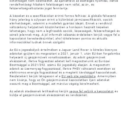
kötöttséget nem keletkeztet. Az ajánlattevő az esetleges nyomdai, illetve
rendelhetőségi hibákért felelősséget nem vállal, az ár-, és
felszereltségváltoztatás jogát fenntartja.
A képeket és a specifikációkat érintő fontos felhívás: A globális félvezető
hiány jelenleg is súlyosan érinti a különböző járműspecifikációk, opciók
elérhetőségét, valamint a modellek gyártási idejét. Ennek a rendkívül
változékony helyzetnek köszönhetően a honlapon használt képeken
lehetséges, hogy nem a legfrissebb opciók, képességek, felszereltségek és
színek jelennek meg. A jól informált választás érdekében kérjük vegye fel a
kapcsolatot kereskedésünkkel, ahol tökéletesen pontos és aktuális
információkkal tudnak önnek szolgálni
Az EU-s jogszabályok értelmében a Jaguar Land Rover is köteles bizonyos
adatokat gyűjteni és megosztani a 2021. január 1. után EU-ban forgalomba
helyezett új gépjárművek vonatkozásában. Az adott gépjárművek
alvázszámát, illetve fogyasztási adatait kell megosztanuink az Európai
Bizottsággal a 2021/392. számú EU jogszabály alapján. A megosztott
adatok az üzemenyag-fogyasztással, illetve PHEV változatok esetében az
elektromos energia fogyasztással és a megtett távolsággal kapcsolatosak.
Részletekért kérjük látogasson el a
EU web site.wedoldalra
. Amennyiben
nem kivánja, hogy az Ön gépjárművével kapcsolatban ilyen adatokat
osszunk meg a Bizottsággal, azt március végéig kérelmezheti.
Az adatok átadásának letiltásához kérjük
vegye fel velünk a kapcsolatot
és
küldje el gépjárművének alvászszámát és rendszámát.