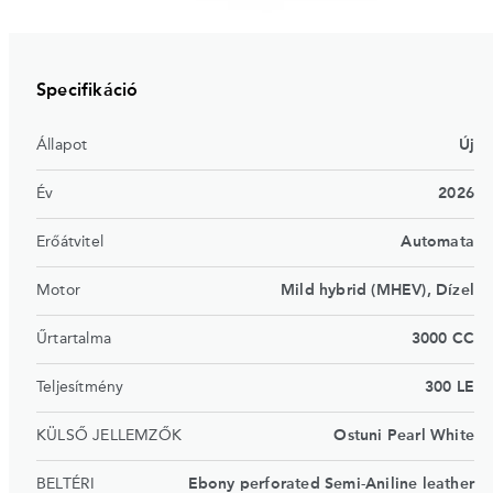
Specifikáció
Állapot
Új
Év
2026
Erőátvitel
Automata
Motor
Mild hybrid (MHEV), Dízel
Űrtartalma
3000 CC
Teljesítmény
300 LE
KÜLSŐ JELLEMZŐK
Ostuni Pearl White
BELTÉRI
Ebony perforated Semi-Aniline leather