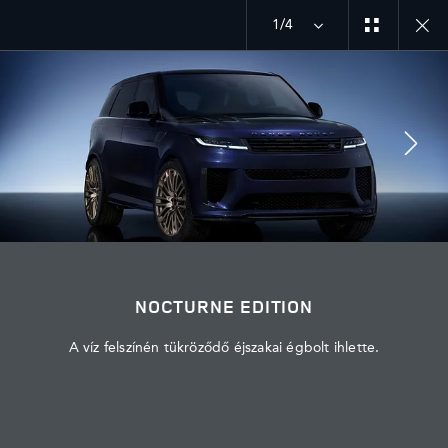
1/4
MENU
FEDEZZE FEL A BESPOKE VILÁGÁT
NOCTURNE EDITION
FEDEZZE FEL
NOCTURNE EDITION
A víz felszínén tükröződő éjszakai égbolt ihlette.