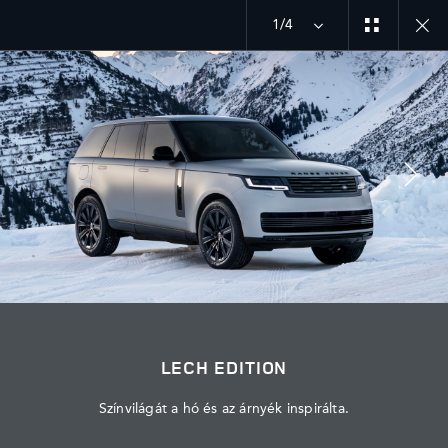
1/4
MENU
FEDEZZE FEL A BESPOKE VILÁGÁT
LECH EDITION
FEDEZZE FEL
LECH EDITION
Színvilágát a hó és az árnyék inspirálta.